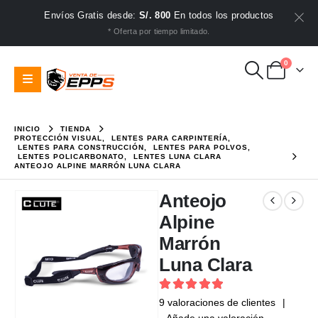
Envíos Gratis desde:
S/. 800
En todos los productos
* Oferta por tiempo limitado.
0
INICIO
TIENDA
PROTECCIÓN VISUAL
,
LENTES PARA CARPINTERÍA
,
LENTES PARA CONSTRUCCIÓN
,
LENTES PARA POLVOS
,
LENTES POLICARBONATO
,
LENTES LUNA CLARA
ANTEOJO ALPINE MARRÓN LUNA CLARA
Anteojo
Alpine
Marrón
Luna Clara
5
out of 5
9
valoraciones de clientes
|
Añade una valoración