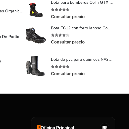
Bota para bomberos Colin GTX BOA ESD F2A 89631
Cartucho Para Vapores Organicos N75003
4.67
out of 5
Consultar precio
Bota FC12 con forro lanoso Compositelite Thor S3 CI
Retenedor Para Filtro De Partículas
4.25
out of 5
Consultar precio
Bota de pvc para químicos NA2HD01 Dunlop
M
4.8
out of 5
Consultar precio
Oficina Principal