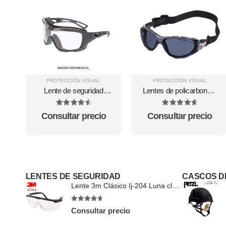
PROTECCIÓN VISUAL
PROTECCIÓN VISUAL
Lente de seguridad
Lentes de policarbonato
MCR hydroblast luna
modelo PACAYA
clara HB510PF
SMOKE STRAP
4.67
out of 5
4.75
out of 5
Consultar precio
Consultar precio
LENTES DE SEGURIDAD
CASCOS D
Lente 3m Clásico Ij-204 Luna clara
4.57
out of 5
Consultar precio