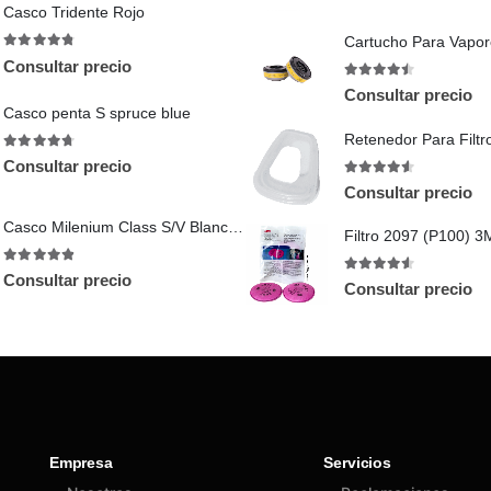
Casco Tridente Rojo
4.75
out of 5
Consultar precio
4.4
out of 5
Consultar precio
Casco penta S spruce blue
4.67
out of 5
Consultar precio
4.44
out of 5
Consultar precio
Casco Milenium Class S/V Blanco apto Visor con arnés textil.
Filtro 2097 (P100) 3
4.86
out of 5
Consultar precio
4.5
out of 5
Consultar precio
Empresa
Servicios