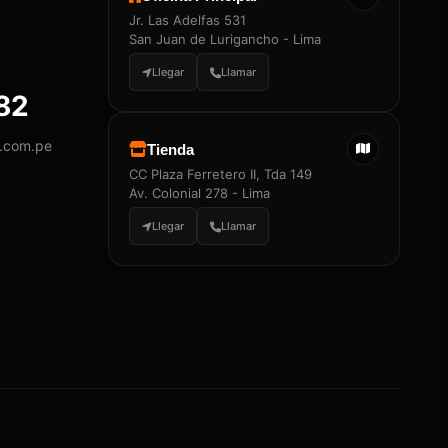
Jr. Las Adelfas 531
San Juan de Lurigancho - Lima
Llegar
Llamar
882
y.com.pe
Tienda
CC Plaza Ferretero II, Tda 149
Av. Colonial 278 - Lima
Llegar
Llamar