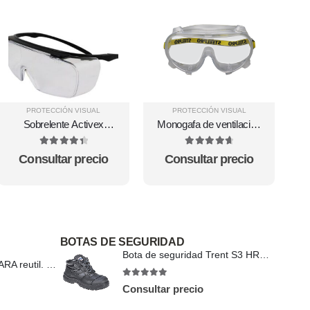
PROTECCIÓN VISUAL
PROTECCIÓN VISUAL
Sobrelente Activex
Monogafa de ventilación
Shield AL281 claro AF
indirecta steelpro
4.5
out of 5
4.75
out of 5
Consultar precio
Consultar precio
BOTAS DE SEGURIDAD
Bota de seguridad Trent S3 HRO CI HI FO FD09
Respirador MEDIA CARA reutil. 9000 Silicona (M)
4.86
out of 5
Consultar precio