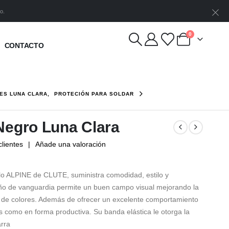
o.
0
CONTACTO
ES LUNA CLARA
,
PROTECIÓN PARA SOLDAR
Negro Luna Clara
lientes
|
Añade una valoración
lo ALPINE de CLUTE, suministra comodidad, estilo y
eño de vanguardia permite un buen campo visual mejorando la
n de colores. Además de ofrecer un excelente comportamiento
s como en forma productiva. Su banda elástica le otorga la
arra