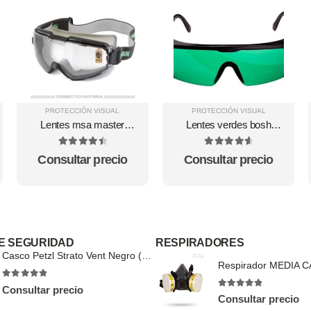
PROTECCIÓN VISUAL
PROTECCIÓN VISUAL
Lentes msa master
Lentes verdes bosh
chempro
para usar con nivel laser
1608.M00.05J-000
4.57
out of 5
4.71
out of 5
Consultar precio
Consultar precio
E SEGURIDAD
RESPIRADORES
Casco Petzl Strato Vent Negro (A020BA03)
4.8
out of 5
Consultar precio
4.78
out of 5
Consultar precio