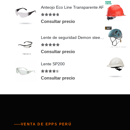
Anteojo Eco Line Transparente AF
4.67
out of 5
Consultar precio
Lente de seguridad Demon steelpro
5
out of 5
Consultar precio
Lente SP200
4.38
out of 5
Consultar precio
VENTA DE EPPS PERÚ