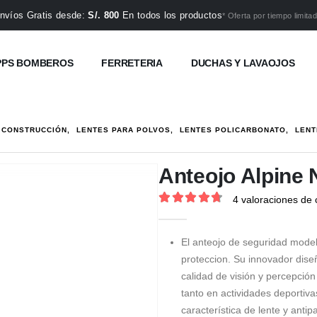
nvíos Gratis desde:
S/. 800
En todos los productos
* Oferta por tiempo limitad
PPS BOMBEROS
FERRETERIA
DUCHAS Y LAVAOJOS
 CONSTRUCCIÓN
,
LENTES PARA POLVOS
,
LENTES POLICARBONATO
,
LENT
Anteojo Alpine 
4
valoraciones de c
4.75
out of 5
El anteojo de seguridad mode
proteccion. Su innovador dis
calidad de visión y percepció
tanto en actividades deportiva
característica de lente y antip