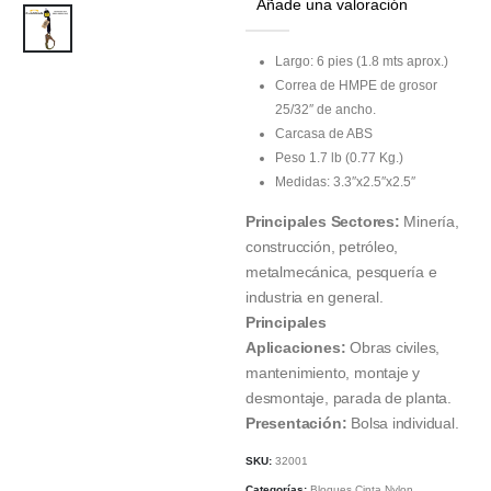
Añade una valoración
Largo: 6 pies (1.8 mts aprox.)
Correa de HMPE de grosor
25/32″ de ancho.
Carcasa de ABS
Peso 1.7 lb (0.77 Kg.)
Medidas: 3.3″x2.5″x2.5″
Principales Sectores:
Minería,
construcción, petróleo,
metalmecánica, pesquería e
industria en general.
Principales
Aplicaciones:
Obras civiles,
mantenimiento, montaje y
desmontaje, parada de planta.
Presentación:
Bolsa individual.
SKU:
32001
Categorías:
Bloques Cinta Nylon
,