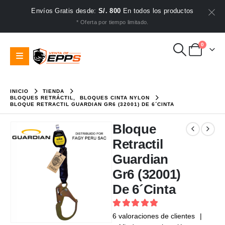
Envíos Gratis desde:
S/. 800
En todos los productos
* Oferta por tiempo limitado.
0
INICIO
TIENDA
BLOQUES RETRÁCTIL
,
BLOQUES CINTA NYLON
BLOQUE RETRACTIL GUARDIAN GR6 (32001) DE 6´CINTA
Bloque
Retractil
Guardian
Gr6 (32001)
De 6´Cinta
5
out of 5
6
valoraciones de clientes
|