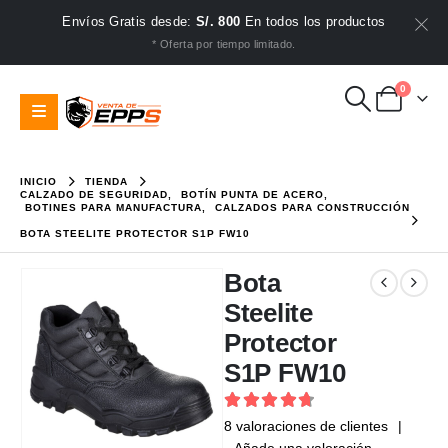
Envíos Gratis desde:
S/. 800
En todos los productos
* Oferta por tiempo limitado.
0
INICIO
TIENDA
CALZADO DE SEGURIDAD
,
BOTÍN PUNTA DE ACERO
,
BOTINES PARA MANUFACTURA
,
CALZADOS PARA CONSTRUCCIÓN
BOTA STEELITE PROTECTOR S1P FW10
Bota
Steelite
Protector
S1P FW10
4.75
out of 5
8
valoraciones de clientes
|
Añade una valoración