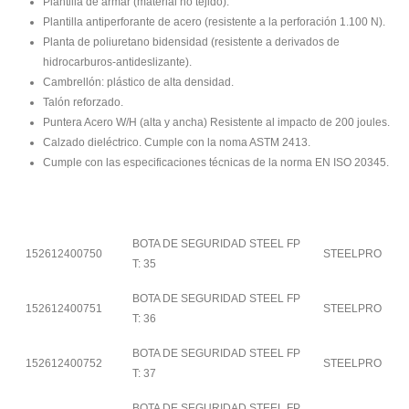
Plantilla de armar (material no tejido).
Plantilla antiperforante de acero (resistente a la perforación 1.100 N).
Planta de poliuretano bidensidad (resistente a derivados de
hidrocarburos-antideslizante).
Cambrellón: plástico de alta densidad.
Talón reforzado.
Puntera Acero W/H (alta y ancha) Resistente al impacto de 200 joules.
Calzado dieléctrico. Cumple con la noma ASTM 2413.
Cumple con las especificaciones técnicas de la norma EN ISO 20345.
BOTA DE SEGURIDAD STEEL FP
152612400750
STEELPRO
T: 35
BOTA DE SEGURIDAD STEEL FP
152612400751
STEELPRO
T: 36
BOTA DE SEGURIDAD STEEL FP
152612400752
STEELPRO
T: 37
BOTA DE SEGURIDAD STEEL FP