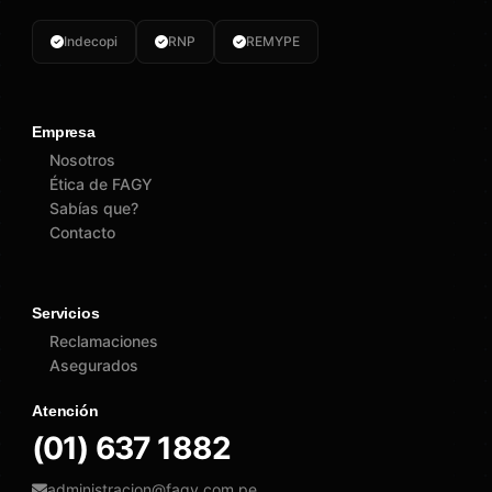
Indecopi
RNP
REMYPE
Empresa
Nosotros
Ética de FAGY
Sabías que?
Contacto
Servicios
Reclamaciones
Asegurados
Atención
(01) 637 1882
administracion@fagy.com.pe