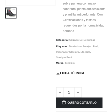
sobre puntera con mayor
cobertura, planta antideslizante
y plantilla antiperforante. Con
Certificaciones y testeos
requeridos por la normatividad
peruana.
Categoría:
Calzado De Seguridad
Etiquetas:
Distribuidor Steelpro Perú
,
Importador Steelpro
,
Steelpro
,
Steelpro Perú
Marca:
Steelpro
FICHA TÉCNICA
QUIERO COTIZARLO