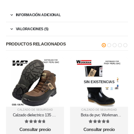
INFORMACIÓN ADICIONAL
VALORACIONES (5)
PRODUCTOS RELACIONADOS
SIN EXISTENCIAS
CALZADO DE SEGURIDAD
CALZADO DE SEGURIDAD
Calzado dielectrico 135 PU
Bota de pvc Workman
Wellco 2.0
Waterproof
4.86
out of 5
4.83
out of 5
Consultar precio
Consultar precio