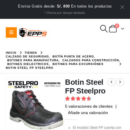
Envíos Gratis desde:
S/. 800
En todos los productos
* Oferta por tiempo limitado.
0
INICIO
TIENDA
CALZADO DE SEGURIDAD
,
BOTÍN PUNTA DE ACERO
,
BOTINES PARA MANUFACTURA
,
CALZADOS PARA CONSTRUCCIÓN
,
BOTINES DIELECTRICOS
,
BOTINES PARA EXCURSIÓNES
BOTIN STEEL FP STEELPRO
Botin Steel
FP Steelpro
4.6
out of 5
5
valoraciones de clientes
|
Añade una valoración
El modelo Steel FP cuenta con