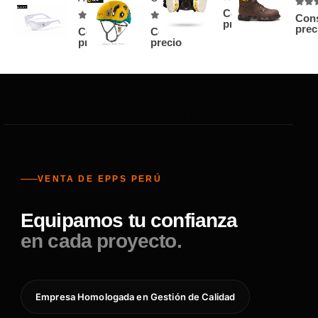
4.78
out of 5
Consultar
4.83
Cons
precio
4.63
out of 5
4.75
out of 5
prec
Consultar
Consultar
precio
precio
VENTA DE EPPS PERÚ
Equipamos tu confianza
en cada proyecto.
Empresa Homologada en Gestión de Calidad