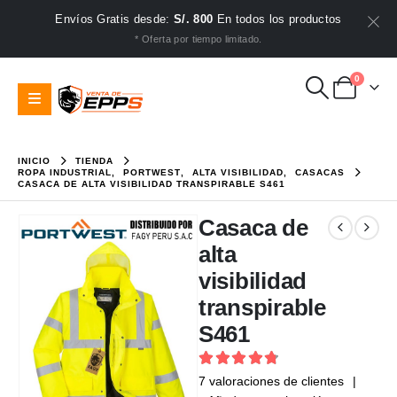
Envíos Gratis desde:
S/. 800
En todos los productos
* Oferta por tiempo limitado.
0
INICIO
TIENDA
ROPA INDUSTRIAL
,
PORTWEST
,
ALTA VISIBILIDAD
,
CASACAS
CASACA DE ALTA VISIBILIDAD TRANSPIRABLE S461
Casaca de
alta
visibilidad
transpirable
S461
4.86
out of 5
7
valoraciones de clientes
|