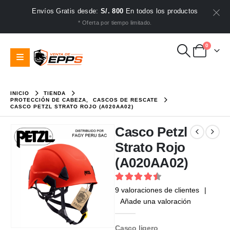
Envíos Gratis desde:
S/. 800
En todos los productos
* Oferta por tiempo limitado.
0
INICIO
TIENDA
PROTECCIÓN DE CABEZA
,
CASCOS DE RESCATE
CASCO PETZL STRATO ROJO (A020AA02)
Casco Petzl
Strato Rojo
(A020AA02)
4.56
out of 5
9
valoraciones de clientes
|
Añade una valoración
Casco ligero