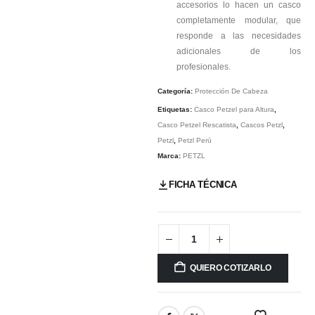
accesorios lo hacen un casco
completamente modular, que
responde a las necesidades
adicionales de los
profesionales.
Categoría:
Protección De Cabeza
Etiquetas:
Casco Petzel para Altura
,
Casco Petzel Rescatista
,
Cascos Petzl
,
Petzl
,
Petzl Perú
Marca:
PETZL
FICHA TÉCNICA
QUIERO COTIZARLO