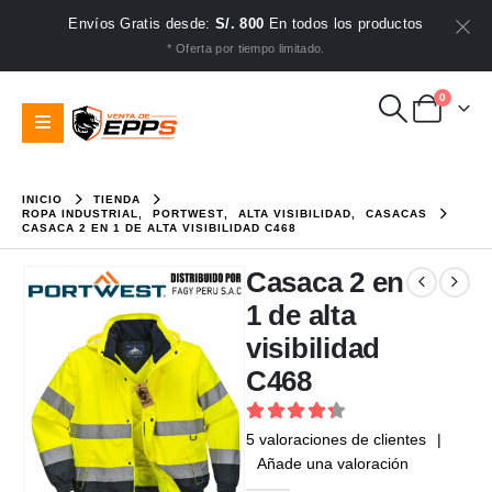
Envíos Gratis desde:
S/. 800
En todos los productos
* Oferta por tiempo limitado.
0
INICIO
TIENDA
ROPA INDUSTRIAL
,
PORTWEST
,
ALTA VISIBILIDAD
,
CASACAS
CASACA 2 EN 1 DE ALTA VISIBILIDAD C468
Casaca 2 en
1 de alta
visibilidad
C468
4.4
out of 5
5
valoraciones de clientes
|
Añade una valoración