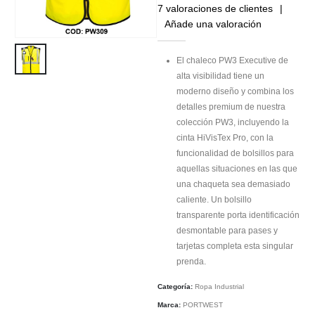
4.71
out of 5
7
valoraciones de clientes
|
Añade una valoración
El chaleco PW3 Executive de
alta visibilidad tiene un
moderno diseño y combina los
detalles premium de nuestra
colección PW3, incluyendo la
cinta HiVisTex Pro, con la
funcionalidad de bolsillos para
aquellas situaciones en las que
una chaqueta sea demasiado
caliente. Un bolsillo
transparente porta identificación
desmontable para pases y
tarjetas completa esta singular
prenda.
Categoría:
Ropa Industrial
Marca:
PORTWEST