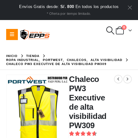
Envíos Gratis desde:
S/. 800
En todos los productos
* Oferta por tiempo limitado.
0
INICIO
TIENDA
ROPA INDUSTRIAL
,
PORTWEST
,
CHALECOS
,
ALTA VISIBILIDAD
CHALECO PW3 EXECUTIVE DE ALTA VISIBILIDAD PW309
Chaleco
PW3
Executive
de alta
visibilidad
PW309