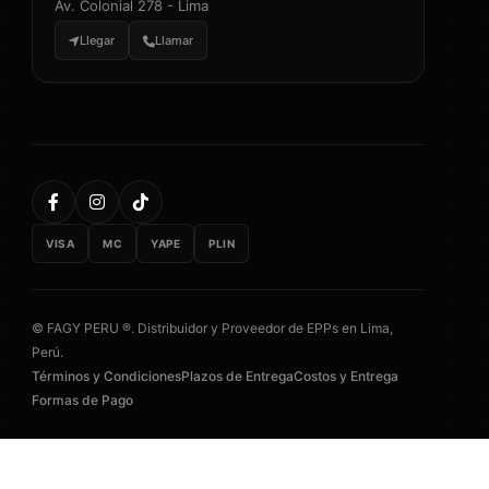
Av. Colonial 278 - Lima
Llegar
Llamar
VISA
MC
YAPE
PLIN
© FAGY PERU ®. Distribuidor y Proveedor de EPPs en Lima,
Perú.
Términos y Condiciones
Plazos de Entrega
Costos y Entrega
Formas de Pago