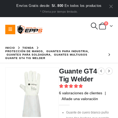
Envíos Gratis desde:
S/. 800
En todos los productos
* Oferta por tiempo limitado.
0
INICIO
TIENDA
PROTECCIÓN DE MANOS
,
GUANTES PARA INDUSTRIA
,
GUANTES PARA SOLDADURA
,
GUANTES MULTIUSOS
GUANTE GT4 TIG WELDER
Guante GT4
Tig Welder
5
out of 5
6
valoraciones de clientes
|
Añade una valoración
Guante de cuero blanco puño