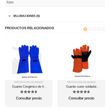
Epps
VALORACIONES (6)
PRODUCTOS RELACIONADOS
PROTECCIÓN DE MANOS
PROTECCIÓN DE MANOS
Guante Criogénico de 48
Guante cuero soldador
cm
naranjo negro steelpro
4.75
out of 5
4.86
out of 5
Consultar precio
Consultar precio