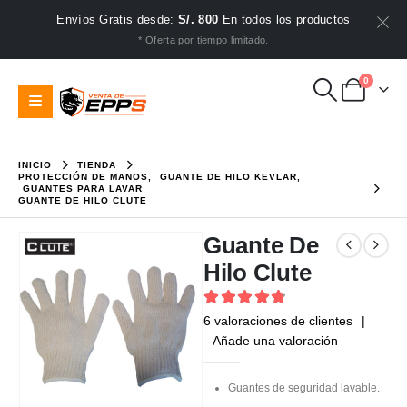
Envíos Gratis desde:
S/. 800
En todos los productos
* Oferta por tiempo limitado.
0
INICIO
TIENDA
PROTECCIÓN DE MANOS
,
GUANTE DE HILO KEVLAR
,
GUANTES PARA LAVAR
GUANTE DE HILO CLUTE
Guante De
Hilo Clute
4.83
out of 5
6
valoraciones de clientes
|
Añade una valoración
Guantes de seguridad lavable.