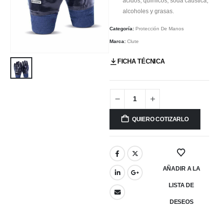
ácidos, químicos, soda caustica,
alcoholes y grasas.
Categoría:
Protección De Manos
Marca:
Clute
FICHA TÉCNICA
QUIERO COTIZARLO
AÑADIR A LA
LISTA DE
DESEOS