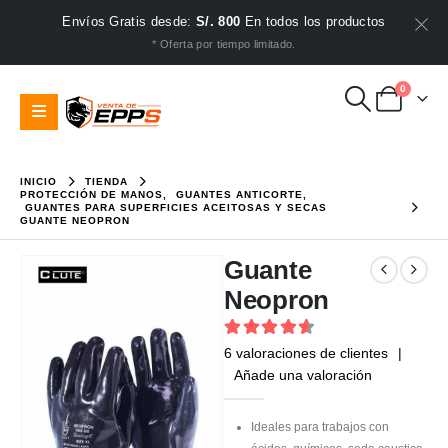
Envíos Gratis desde:
S/. 800
En todos los productos
* Oferta por tiempo limitado.
0
INICIO
TIENDA
PROTECCIÓN DE MANOS
,
GUANTES ANTICORTE
,
GUANTES PARA SUPERFICIES ACEITOSAS Y SECAS
GUANTE NEOPRON
Guante
Neopron
4.67
out of 5
6
valoraciones de clientes
|
Añade una valoración
Ideales para trabajos con