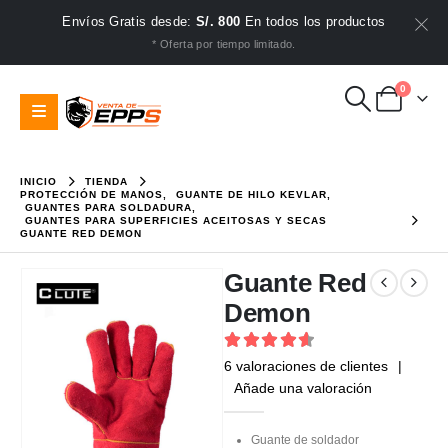
Envíos Gratis desde:
S/. 800
En todos los productos
* Oferta por tiempo limitado.
0
INICIO
TIENDA
PROTECCIÓN DE MANOS
,
GUANTE DE HILO KEVLAR
,
GUANTES PARA SOLDADURA
,
GUANTES PARA SUPERFICIES ACEITOSAS Y SECAS
GUANTE RED DEMON
Guante Red
Demon
4.67
out of 5
6
valoraciones de clientes
|
Añade una valoración
Guante de soldador