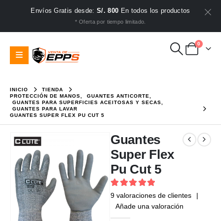
Envíos Gratis desde:
S/. 800
En todos los productos
* Oferta por tiempo limitado.
0
INICIO
TIENDA
PROTECCIÓN DE MANOS
,
GUANTES ANTICORTE
,
GUANTES PARA SUPERFICIES ACEITOSAS Y SECAS
,
GUANTES PARA LAVAR
GUANTES SUPER FLEX PU CUT 5
Guantes
Super Flex
Pu Cut 5
5
out of 5
9
valoraciones de clientes
|
Añade una valoración