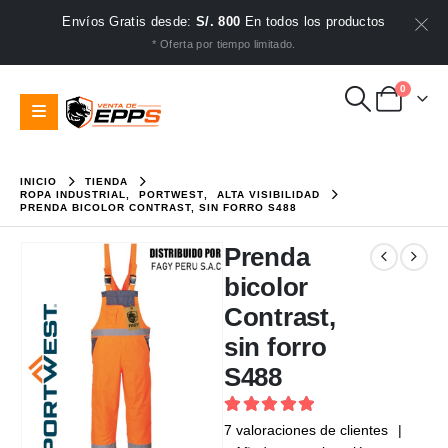
Envíos Gratis desde:
S/. 800
En todos los productos
* Oferta por tiempo limitado.
0
INICIO
TIENDA
ROPA INDUSTRIAL
,
PORTWEST
,
ALTA VISIBILIDAD
PRENDA BICOLOR CONTRAST, SIN FORRO S488
Prenda
bicolor
Contrast,
sin forro
S488
5
out of 5
7
valoraciones de clientes
|