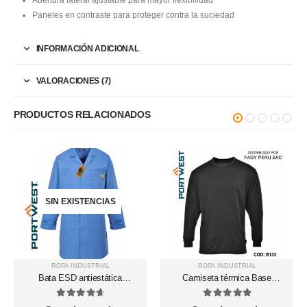
Paneles en contraste para proteger contra la suciedad
INFORMACIÓN ADICIONAL
VALORACIONES (7)
PRODUCTOS RELACIONADOS
SIN EXISTENCIAS
ROPA INDUSTRIAL
ROPA INDUSTRIAL
Bata ESD antiestática
Camiseta térmica Base
AS10
Layer B133
4.75
out of 5
5
out of 5