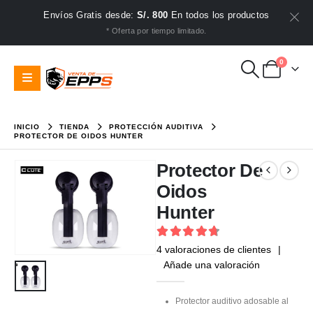
Envíos Gratis desde:
S/. 800
En todos los productos
* Oferta por tiempo limitado.
0
INICIO
TIENDA
PROTECCIÓN AUDITIVA
PROTECTOR DE OIDOS HUNTER
Protector De
Oidos
Hunter
4.75
out of 5
4
valoraciones de clientes
|
Añade una valoración
Protector auditivo adosable al