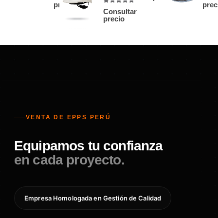
precio
prec
4.86
out of 5
Consultar
precio
VENTA DE EPPS PERÚ
Equipamos tu confianza
en cada proyecto.
Empresa Homologada en Gestión de Calidad