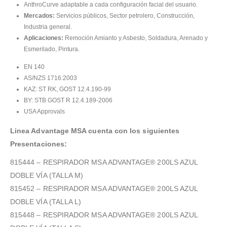
AnthroCurve adaptable a cada configuración facial del usuario.
Mercados:
Servicios públicos, Sector petrolero, Construcción,
Industria general.
Aplicaciones:
Remoción Amianto y Asbesto, Soldadura, Arenado y
Esmerilado, Pintura.
EN 140
AS/NZS 1716:2003
KAZ: ST RK, GOST 12.4.190-99
BY: STB GOST R 12.4.189-2006
USA Approvals
Linea Advantage MSA cuenta con los siguientes
Presentaciones:
815444 – RESPIRADOR MSA ADVANTAGE® 200LS AZUL
DOBLE VÍA (TALLA M)
815452 – RESPIRADOR MSA ADVANTAGE® 200LS AZUL
DOBLE VÍA (TALLA L)
815448 – RESPIRADOR MSA ADVANTAGE® 200LS AZUL