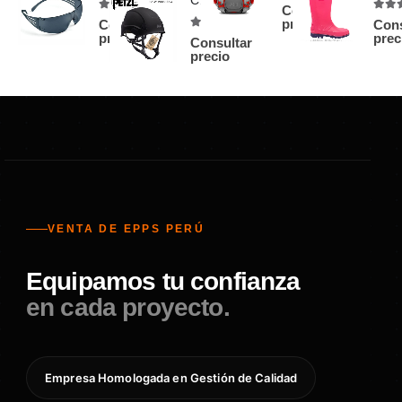
4.75
out of 5
Consultar
4.83
out of 5
5
ou
precio
Consultar
Cons
4.86
out of 5
precio
prec
Consultar
precio
VENTA DE EPPS PERÚ
Equipamos tu confianza
en cada proyecto.
Empresa Homologada en Gestión de Calidad