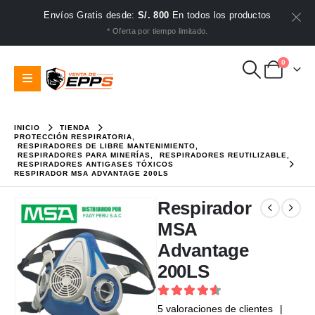
Envíos Gratis desde:
S/. 800
En todos los productos
* Oferta por tiempo limitado.
0
INICIO
TIENDA
PROTECCIÓN RESPIRATORIA
,
RESPIRADORES DE LIBRE MANTENIMIENTO
,
RESPIRADORES PARA MINERÍAS
,
RESPIRADORES REUTILIZABLE
,
RESPIRADORES ANTIGASES TÓXICOS
RESPIRADOR MSA ADVANTAGE 200LS
Respirador
MSA
Advantage
200LS
4.6
out of 5
5
valoraciones de clientes
|