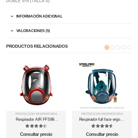
DOBLE VÍA (TALLA S)
INFORMACIÓN ADICIONAL
VALORACIONES (5)
PRODUCTOS RELACIONADOS
PROTECCIÓN RESPIRATORIA
PROTECCIÓN RESPIRATORIA
Respirador AIR FFS990
Respirador full face ergonic
cara completa
1000S Steelpro
4.5
out of 5
4.71
out of 5
Consultar precio
Consultar precio