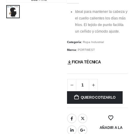
Ideal para mantener la cabeza y
el cuello calientes los días más
fríos. El tejido de punto facilita
un ceñido y cómodo ajuste.
Categoría:
Ropa Industrial
Marca:
PORTWEST
FICHA TÉCNICA
QUIERO COTIZARLO
AÑADIR A LA