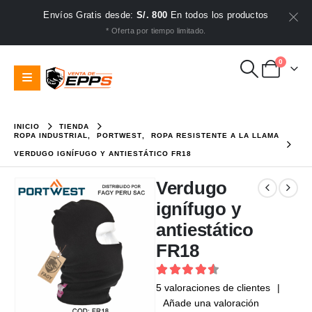
Envíos Gratis desde:
S/. 800
En todos los productos
* Oferta por tiempo limitado.
0
INICIO
TIENDA
ROPA INDUSTRIAL
,
PORTWEST
,
ROPA RESISTENTE A LA LLAMA
VERDUGO IGNÍFUGO Y ANTIESTÁTICO FR18
Verdugo
ignífugo y
antiestático
FR18
4.6
out of 5
5
valoraciones de clientes
|
Añade una valoración