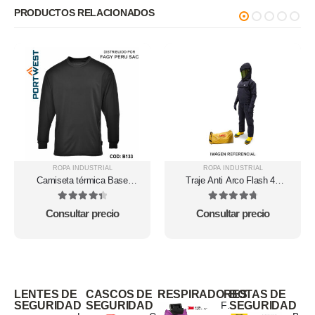
PRODUCTOS RELACIONADOS
ROPA INDUSTRIAL
ROPA INDUSTRIAL
Camiseta térmica Base
Traje Anti Arco Flash 40
Layer B133
cal/cm² categoría 4 de
UDYOGI
4.5
out of 5
4.88
out of 5
Consultar precio
Consultar precio
LENTES DE
CASCOS DE
RESPIRADORES
BOTAS DE
SEGURIDAD
SEGURIDAD
Filtro de Partículas D3097 P100 3M Secure Click
SEGURIDAD