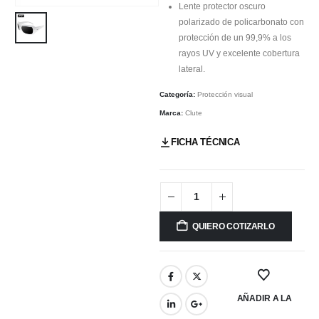
Lente protector oscuro
polarizado de policarbonato con
protección de un 99,9% a los
rayos UV y excelente cobertura
lateral.
Categoría:
Protección visual
Marca:
Clute
FICHA TÉCNICA
QUIERO COTIZARLO
AÑADIR A LA