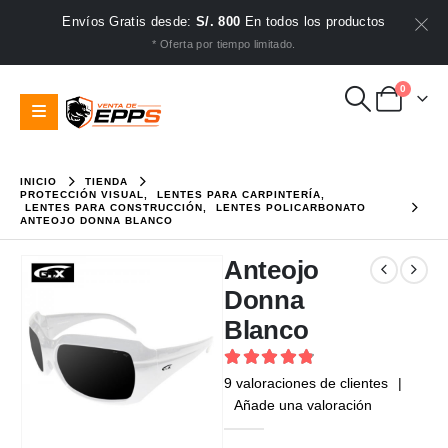
Envíos Gratis desde:
S/. 800
En todos los productos
* Oferta por tiempo limitado.
0
INICIO
TIENDA
PROTECCIÓN VISUAL
,
LENTES PARA CARPINTERÍA
,
LENTES PARA CONSTRUCCIÓN
,
LENTES POLICARBONATO
ANTEOJO DONNA BLANCO
Anteojo
Donna
Blanco
4.89
out of 5
9
valoraciones de clientes
|
Añade una valoración