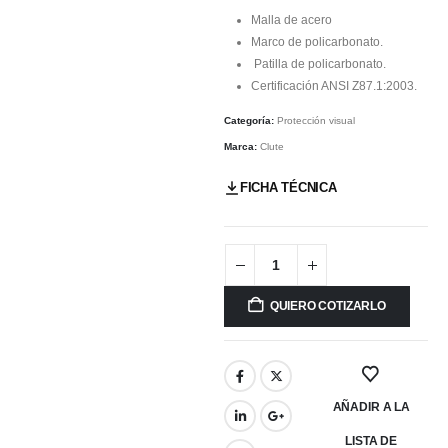
Malla de acero
Marco de policarbonato.
Patilla de policarbonato.
Certificación ANSI Z87.1:2003.
Categoría:
Protección visual
Marca:
Clute
FICHA TÉCNICA
QUIERO COTIZARLO
AÑADIR A LA
LISTA DE