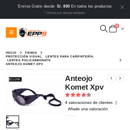
Envíos Gratis desde:
S/. 800
En todos los productos
* Oferta por tiempo limitado.
0
INICIO
TIENDA
PROTECCIÓN VISUAL
,
LENTES PARA CARPINTERÍA
,
LENTES POLICARBONATO
ANTEOJO KOMET XPV
Anteojo
Komet Xpv
4.5
out of 5
4
valoraciones de clientes
|
Añade una valoración