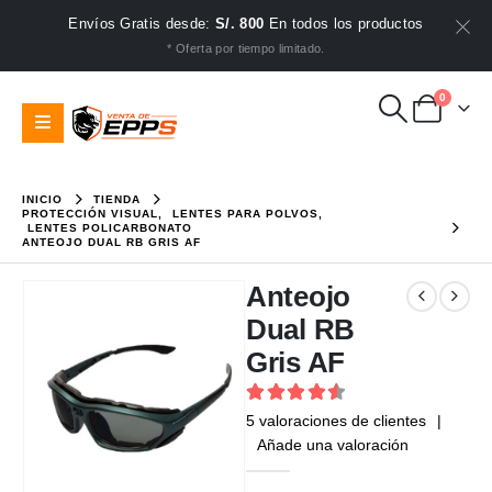
Envíos Gratis desde:
S/. 800
En todos los productos
* Oferta por tiempo limitado.
0
INICIO
TIENDA
PROTECCIÓN VISUAL
,
LENTES PARA POLVOS
,
LENTES POLICARBONATO
ANTEOJO DUAL RB GRIS AF
Anteojo
Dual RB
Gris AF
4.6
out of 5
5
valoraciones de clientes
|
Añade una valoración