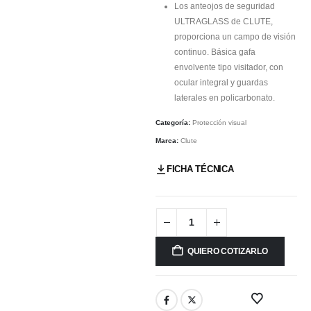
Los anteojos de seguridad
ULTRAGLASS de CLUTE,
proporciona un campo de visión
continuo. Básica gafa
envolvente tipo visitador, con
ocular integral y guardas
laterales en policarbonato.
Categoría:
Protección visual
Marca:
Clute
FICHA TÉCNICA
QUIERO COTIZARLO