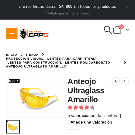
Envíos Gratis desde:
S/. 800
En todos los productos
* Oferta por tiempo limitado.
0
INICIO
TIENDA
PROTECCIÓN VISUAL
,
LENTES PARA CARPINTERÍA
,
LENTES PARA CONSTRUCCIÓN
,
LENTES POLICARBONATO
ANTEOJO ULTRAGLASS AMARILLO
Anteojo
Ultraglass
Amarillo
4.4
out of 5
5
valoraciones de clientes
|
Añade una valoración