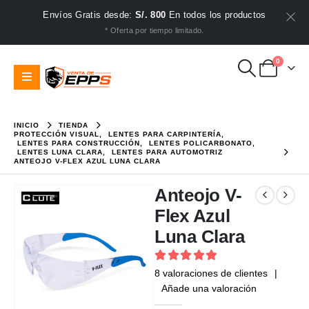
Envíos Gratis desde:
S/. 800
En todos los productos
* Oferta por tiempo limitado.
0
INICIO
TIENDA
PROTECCIÓN VISUAL
,
LENTES PARA CARPINTERÍA
,
LENTES PARA CONSTRUCCIÓN
,
LENTES POLICARBONATO
,
LENTES LUNA CLARA
,
LENTES PARA AUTOMOTRIZ
ANTEOJO V-FLEX AZUL LUNA CLARA
Anteojo V-
Flex Azul
Luna Clara
5
out of 5
8
valoraciones de clientes
|
Añade una valoración