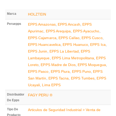
Marca
HOLZTEIN
Peruepps
EPPS Amazonas
,
EPPS Ancash
,
EPPS
Apurimac
,
EPPS Arequipa
,
EPPS Ayacucho
,
EPPS Cajamarca
,
EPPS Callao
,
EPPS Cusco
,
EPPS Huancavelica
,
EPPS Huanuco
,
EPPS Ica
,
EPPS Junin
,
EPPS La Libertad
,
EPPS
Lambayeque
,
EPPS Lima Metropolitana
,
EPPS
Loreto
,
EPPS Madre de Dios
,
EPPS Moquegua
,
EPPS Pasco
,
EPPS Piura
,
EPPS Puno
,
EPPS
San Martín
,
EPPS Tacna
,
EPPS Tumbes
,
EPPS
Ucayali
,
Lima EPPS
Distribuidor
FAGY PERU ®
De Epps
Tipo De
Articulos de Seguridad Industrial > Venta de
Producto