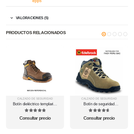
epps
VALORACIONES (5)
PRODUCTOS RELACIONADOS
CALZADO DE SEGURIDAD
CALZADO DE SEGURIDAD
Botín dieléctrico templarios
Botín de seguridad
Hidrofugado Marrón SS28D-
Edelbrock ED106
153
5
out of 5
4.75
out of 5
Consultar precio
Consultar precio