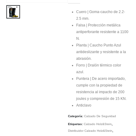
Cuero | Goma-caucho de 2.2-
2.5 mm.
Falsa | Protección metálica
antiperforante resistente a 1100
N.
Planta | Caucho Punto Azul
antideslizante y resistente a la
abrasión.
Forro | Dralón térmico color
azul.
Puntera | De acero importado,
cumple con la propiedad de
resistencia al impacto de 200
joules y compresión de 15 KN.
Anticlavo
Categoría:
Calzado De Seguridad
Etiquetas:
Calzado Holz&Stein
,
Distribuidor Calzado Holz&Stein
,