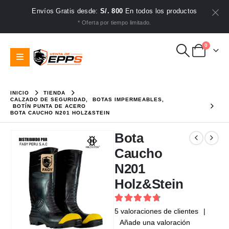
Envíos Gratis desde:
S/. 800
En todos los productos
* Oferta por tiempo limitado.
0
INICIO
TIENDA
CALZADO DE SEGURIDAD
,
BOTAS IMPERMEABLES
,
BOTÍN PUNTA DE ACERO
BOTA CAUCHO N201 HOLZ&STEIN
Bota
Caucho
N201
Holz&Stein
4.8
out of 5
5
valoraciones de clientes
|
Añade una valoración