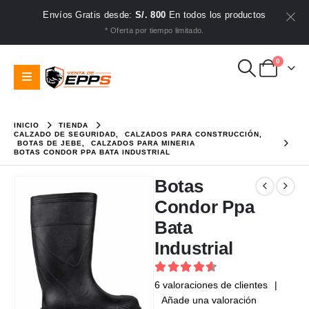
Envíos Gratis desde:
S/. 800
En todos los productos
* Oferta por tiempo limitado.
0
INICIO
TIENDA
CALZADO DE SEGURIDAD
,
CALZADOS PARA CONSTRUCCIÓN
,
BOTAS DE JEBE
,
CALZADOS PARA MINERIA
BOTAS CONDOR PPA BATA INDUSTRIAL
Botas
Condor Ppa
Bata
Industrial
4.67
out of 5
6
valoraciones de clientes
|
Añade una valoración