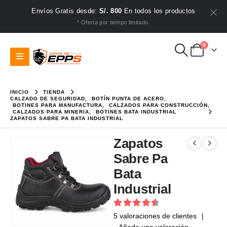
Envíos Gratis desde:
S/. 800
En todos los productos
* Oferta por tiempo limitado.
0
INICIO
TIENDA
CALZADO DE SEGURIDAD
,
BOTÍN PUNTA DE ACERO
,
BOTINES PARA MANUFACTURA
,
CALZADOS PARA CONSTRUCCIÓN
,
CALZADOS PARA MINERIA
,
BOTINES BATA INDUSTRIAL
ZAPATOS SABRE PA BATA INDUSTRIAL
Zapatos
Sabre Pa
Bata
Industrial
4.6
out of 5
5
valoraciones de clientes
|
Añade una valoración