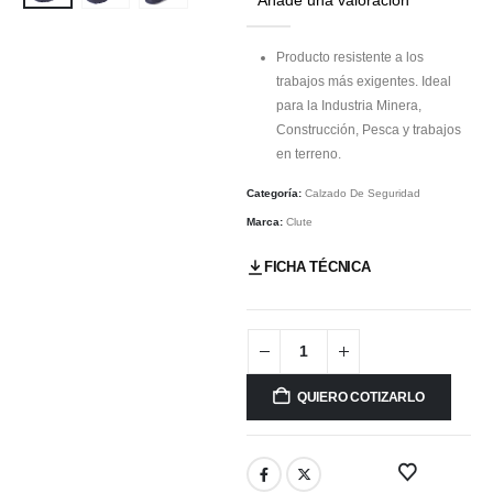
Producto resistente a los
trabajos más exigentes. Ideal
para la Industria Minera,
Construcción, Pesca y trabajos
en terreno.
Categoría:
Calzado De Seguridad
Marca:
Clute
FICHA TÉCNICA
QUIERO COTIZARLO