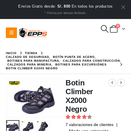
Envíos Gratis desde:
S/. 800
En todos los productos
* Oferta por tiempo limitado.
0
INICIO
TIENDA
CALZADO DE SEGURIDAD
,
BOTÍN PUNTA DE ACERO
,
BOTINES PARA MANUFACTURA
,
CALZADOS PARA CONSTRUCCIÓN
,
CALZADOS PARA MINERIA
,
BOTINES PARA EXCURSIÓNES
BOTIN CLIMBER X2000 NEGRO
Botin
Climber
X2000
Negro
4.43
out of 5
7
valoraciones de clientes
|
Añade una valoración