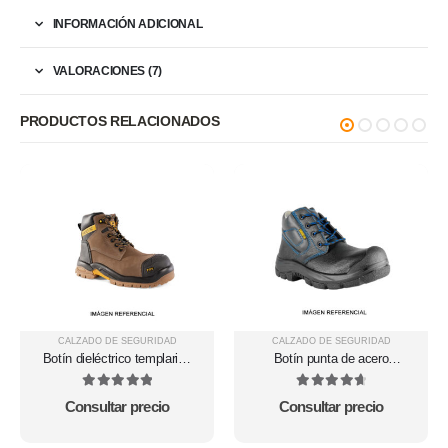
INFORMACIÓN ADICIONAL
VALORACIONES (7)
PRODUCTOS RELACIONADOS
CALZADO DE SEGURIDAD
CALZADO DE SEGURIDAD
Botín dieléctrico templarios
Botín punta de acero
Hidrofugado Marrón SS28D-
modelo Montero Full
153
Sandder TNT
5
out of 5
4.78
out of 5
Consultar precio
Consultar precio