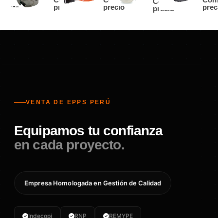
Consultar
precio
precio
prec
precio
VENTA DE EPPS PERÚ
Equipamos tu confianza
en cada proyecto.
Empresa Homologada en Gestión de Calidad
Indecopi
RNP
REMYPE