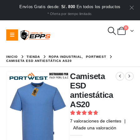
Envíos Gratis desde:
S/. 800
En todos los productos
* Oferta por tiempo limitado.
0
INICIO
TIENDA
ROPA INDUSTRIAL
,
PORTWEST
CAMISETA ESD ANTIESTÁTICA AS20
Camiseta
ESD
antiestática
AS20
4.71
out of 5
7
valoraciones de clientes
|
Añade una valoración