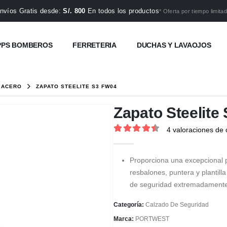
nvíos Gratis desde:
S/. 800
En todos los productos
* Oferta por tiempo limitad
PPS BOMBEROS
FERRETERIA
DUCHAS Y LAVAOJOS
 ACERO
ZAPATO STEELITE S3 FW04
Zapato Steelite
4
valoraciones de c
4.5
out of 5
Proporciona una excepcional p
resbalones, puntera y plantil
de seguridad extremadamente
Categoría:
Calzado De Seguridad
Marca:
PORTWEST