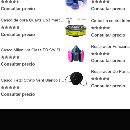
4.5
out of 5
4.75
out of 5
Consultar precio
Consultar precio
Casco de obra Quartz Up3 marca Deltaplus
5
out of 5
5
out of 5
Consultar precio
Consultar precio
Casco Milenium Class FB S/V Slot Amarillo
4.8
out of 5
Consultar precio
4.83
out of 5
Consultar precio
Casco Petzl Strato Vent Blanco (A020BA00)
4.71
out of 5
Consultar precio
4.83
out of 5
Consultar precio