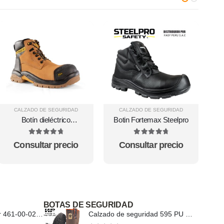
CALZADO DE SEGURIDAD
CALZADO DE SEGURIDAD
Botín dieléctrico
Botin Fortemax Steelpro
templarios hidrofugado
amarillo
4.89
out of 5
4.88
out of 5
Consultar precio
Consultar precio
BOTAS DE SEGURIDAD
Pre Filtros 3M Jupiter 461-00-02P24
Calzado de seguridad 595 PU Wellco