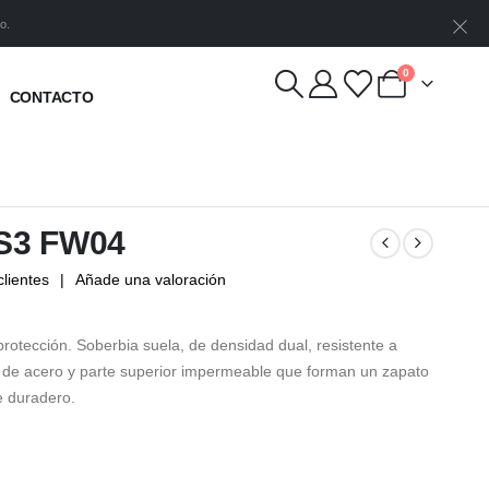
o.
0
CONTACTO
 S3 FW04
lientes
|
Añade una valoración
rotección. Soberbia suela, de densidad dual, resistente a
la de acero y parte superior impermeable que forman un zapato
 duradero.