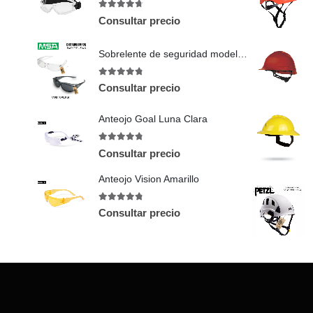
4.63
out of 5
Consultar precio
Sobrelente de seguridad modelo Overgii
4.71
out of 5
Consultar precio
Anteojo Goal Luna Clara
4.75
out of 5
Consultar precio
Anteojo Vision Amarillo
4.71
out of 5
Consultar precio