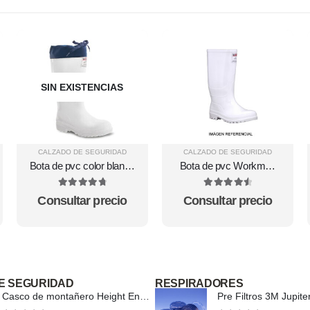
SIN EXISTENCIAS
CALZADO DE SEGURIDAD
CALZADO DE SEGURIDAD
Bota de pvc color blanco
Bota de pvc Workman
modelo thermal
Safety Food Industry
4.88
out of 5
4.6
out of 5
Consultar precio
Consultar precio
E SEGURIDAD
RESPIRADORES
Casco de montañero Height Endurance PS73