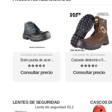
CALZADO DE SEGURIDAD
CALZADO DE SEGURIDAD
Botín punta de acero
Calzado dielectrico 540
modelo Montero Full
Pu Full Wellco
Sandder TNT
4.78
out of 5
4.63
out of 5
Consultar precio
Consultar precio
LENTES DE SEGURIDAD
CASCOS D
Lente de seguridad GL1