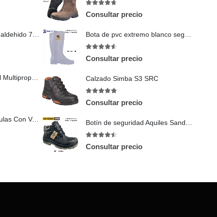
4.67
out of 5
Consultar precio
Cartucho contra formaldehido 7500 moldex
Bota de pvc extremo blanco segusa
4.5
out of 5
Consultar precio
Respirador Funcional Multiproposito De Silicona Marca Asa
Calzado Simba S3 SRC
4.83
out of 5
Consultar precio
Respirador De Particulas Con Valvula Fresh Air
Botín de seguridad Aquiles Sandder TNT
4.4
out of 5
Consultar precio