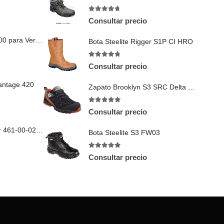
4.63
out of 5
Consultar precio
Prefiltro 3M™ TR-3600 para Versaflo™ TR-300 100/Caja
Bota Steelite Rigger S1P CI HRO
4.71
out of 5
Consultar precio
antage 420
Zapato Brooklyn S3 SRC Delta Plus
5
out of 5
Consultar precio
Pre Filtros 3M Jupiter 461-00-02P24
Bota Steelite S3 FW03
4.88
out of 5
Consultar precio