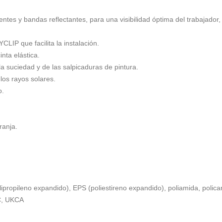
entes y bandas reflectantes, para una visibilidad óptima del trabajador,
CLIP que facilita la instalación.
inta elástica.
a suciedad y de las salpicaduras de pintura.
 los rayos solares.
o.
ranja.
lipropileno expandido), EPS (poliestireno expandido), poliamida, policar
 C, UKCA