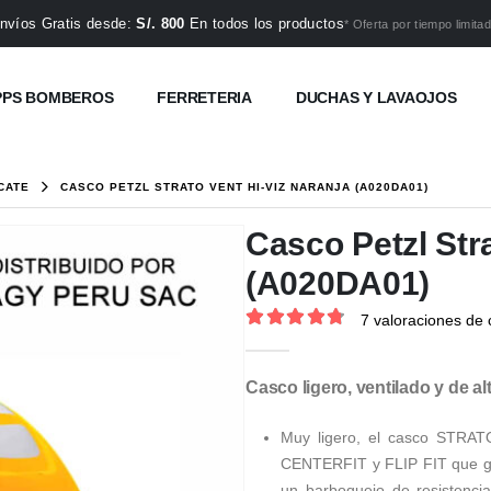
nvíos Gratis desde:
S/. 800
En todos los productos
* Oferta por tiempo limitad
PPS BOMBEROS
FERRETERIA
DUCHAS Y LAVAOJOS
CATE
CASCO PETZL STRATO VENT HI-VIZ NARANJA (A020DA01)
Casco Petzl Str
(A020DA01)
7
valoraciones de c
4.86
out of 5
Casco ligero, ventilado y de alt
Muy ligero, el casco STRATO
CENTERFIT y FLIP FIT que gar
un barboquejo de resistencia