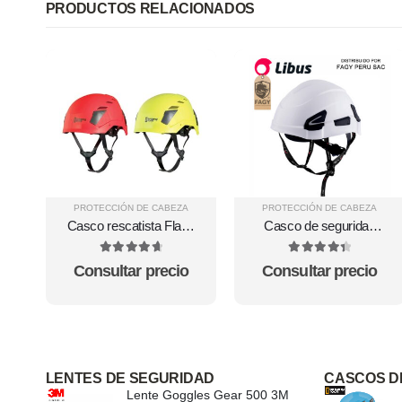
PRODUCTOS RELACIONADOS
PROTECCIÓN DE CABEZA
PROTECCIÓN DE CABEZA
Casco rescatista Flash
Casco de seguridad
Aero Singing Rock
Andes Libus
4.8
out of 5
4.5
out of 5
Consultar precio
Consultar precio
LENTES DE SEGURIDAD
CASCOS D
Lente Goggles Gear 500 3M