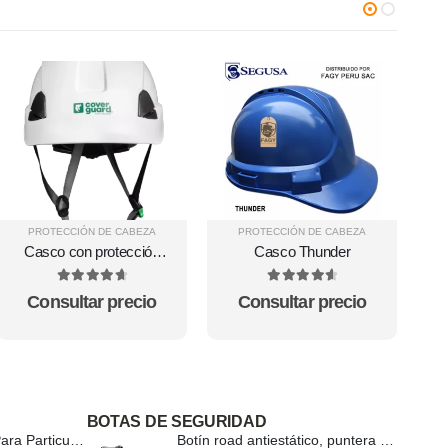
PROTECCIÓN DE CABEZA
PROTECCIÓN DE CABEZA
Casco con protección
Casco Thunder
dieléctrica 7ALTP40
Altaipro
4.78
out of 5
4.71
out of 5
Consultar precio
Consultar precio
BOTAS DE SEGURIDAD
Filtro AIR F200CP3 Para Particulas NM. VO
Botín road antiestático, puntera y plantilla de acero GX