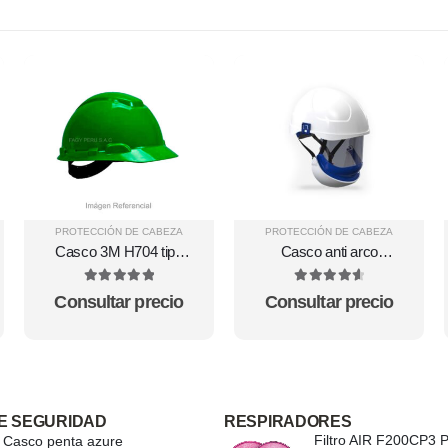
PROTECCIÓN DE CABEZA
PROTECCIÓN DE CABEZA
Casco 3M H704 tipo
Casco anti arco
jockey color verde
eléctrico con pantalla
facial 10cal/cm2
5
out of 5
4.71
out of 5
Consultar precio
Consultar precio
E SEGURIDAD
RESPIRADORES
Casco penta azure