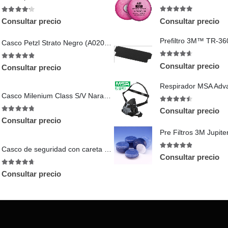
4.89
out of 5
4.13
out of 5
Consultar precio
Consultar precio
Casco Petzl Strato Negro (A020AA03)
4.56
out of 5
4.86
out of 5
Consultar precio
Consultar precio
Respirador MSA Adv
Casco Milenium Class S/V Naranja.
4.4
out of 5
Consultar precio
4.78
out of 5
Consultar precio
Casco de seguridad con careta contra arco eléctrico
4.75
out of 5
Consultar precio
4.67
out of 5
Consultar precio