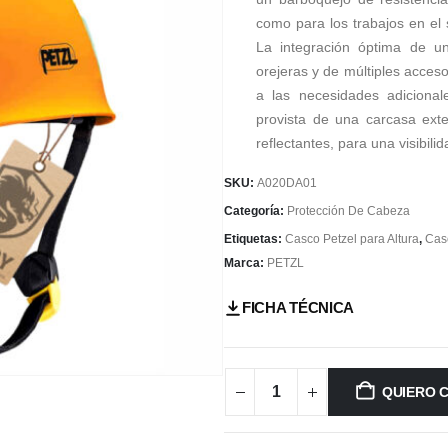
como para los trabajos en el s
La integración óptima de una
orejeras y de múltiples acce
a las necesidades adicionale
provista de una carcasa exte
reflectantes, para una visibili
SKU:
A020DA01
Categoría:
Protección De Cabeza
Etiquetas:
Casco Petzel para Altura
,
Casc
Marca:
PETZL
FICHA TÉCNICA
QUIERO 