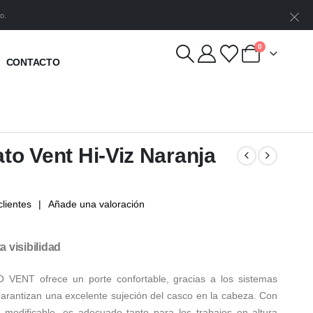
o.
0
CONTACTO
ato Vent Hi-Viz Naranja
lientes
|
Añade una valoración
a visibilidad
 VENT ofrece un porte confortable, gracias a los sistemas
antizan una excelente sujeción del casco en la cabeza. Con
 modificable, es adecuado tanto para los trabajos en altura