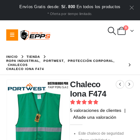
Envíos Gratis desde:
S/. 800
En todos los productos
* Oferta por tiempo limitado.
0
INICIO
TIENDA
ROPA INDUSTRIAL
,
PORTWEST
,
PROTECCIÓN CORPORAL
,
CHALECOS
CHALECO IONA F474
Chaleco
Iona F474
5
out of 5
5
valoraciones de clientes
|
Añade una valoración
Este chaleco de seguridad