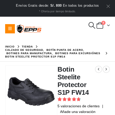
Envíos Gratis desde:
S/. 800
En todos los productos
* Oferta por tiempo limitado.
0
INICIO
TIENDA
CALZADO DE SEGURIDAD
,
BOTÍN PUNTA DE ACERO
,
BOTINES PARA MANUFACTURA
,
BOTINES PARA EXCURSIÓNES
BOTIN STEELITE PROTECTOR S1P FW14
Botin
Steelite
Protector
S1P FW14
4.8
out of 5
5
valoraciones de clientes
|
Añade una valoración