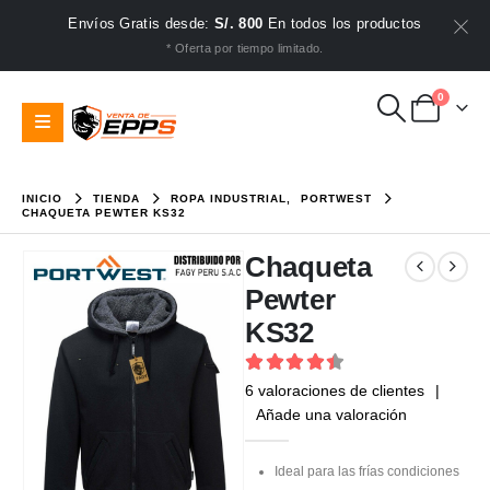
Envíos Gratis desde:
S/. 800
En todos los productos
* Oferta por tiempo limitado.
0
INICIO
TIENDA
ROPA INDUSTRIAL
,
PORTWEST
CHAQUETA PEWTER KS32
Chaqueta
Pewter
KS32
4.5
out of 5
6
valoraciones de clientes
|
Añade una valoración
Ideal para las frías condiciones