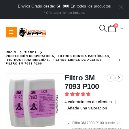
Envíos Gratis desde:
S/. 800
En todos los productos
* Oferta por tiempo limitado.
0
INICIO
TIENDA
PROTECCIÓN RESPIRATORIA
,
FILTROS CONTRA PARTÍCULAS
,
FILTROS PARA MINERÍAS
,
FILTROS LIBRES DE ACEITES
FILTRO 3M 7093 P100
Filtro 3M
7093 P100
5
out of 5
4
valoraciones de clientes
|
Añade una valoración
Filtro 3M 7093 P100 puede ser