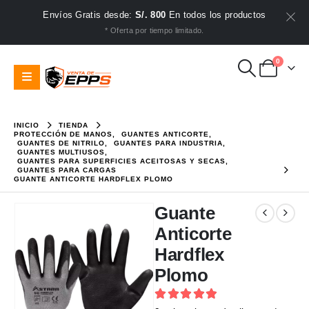
Envíos Gratis desde:
S/. 800
En todos los productos
* Oferta por tiempo limitado.
0
INICIO
TIENDA
PROTECCIÓN DE MANOS
,
GUANTES ANTICORTE
,
GUANTES DE NITRILO
,
GUANTES PARA INDUSTRIA
,
GUANTES MULTIUSOS
,
GUANTES PARA SUPERFICIES ACEITOSAS Y SECAS
,
GUANTES PARA CARGAS
GUANTE ANTICORTE HARDFLEX PLOMO
Guante
Anticorte
Hardflex
Plomo
5
out of 5