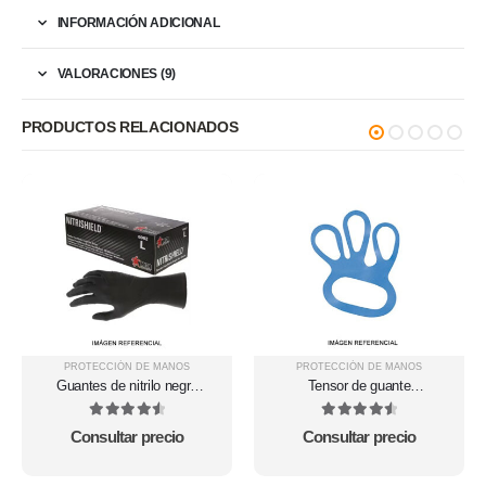
INFORMACIÓN ADICIONAL
VALORACIONES (9)
PRODUCTOS RELACIONADOS
PROTECCIÓN DE MANOS
PROTECCIÓN DE MANOS
Guantes de nitrilo negro
Tensor de guante
Grippaz texturizado powder
GloveFitter
free 6016B
4.67
out of 5
4.63
out of 5
Consultar precio
Consultar precio