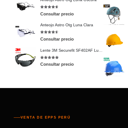
4.6
out of 5
Consultar precio
Anteojo Astro Otg Luna Clara
4.5
out of 5
Consultar precio
Lente 3M Securefit SF402AF Luna Oscura
5
out of 5
Consultar precio
VENTA DE EPPS PERÚ