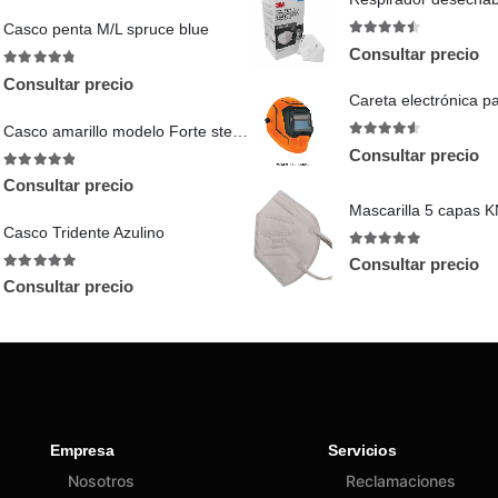
Casco penta M/L spruce blue
4.4
out of 5
Consultar precio
4.71
out of 5
Consultar precio
Casco amarillo modelo Forte steelpro
4.44
out of 5
Consultar precio
4.8
out of 5
Consultar precio
Casco Tridente Azulino
4.89
out of 5
Consultar precio
4.89
out of 5
Consultar precio
Empresa
Servicios
Nosotros
Reclamaciones