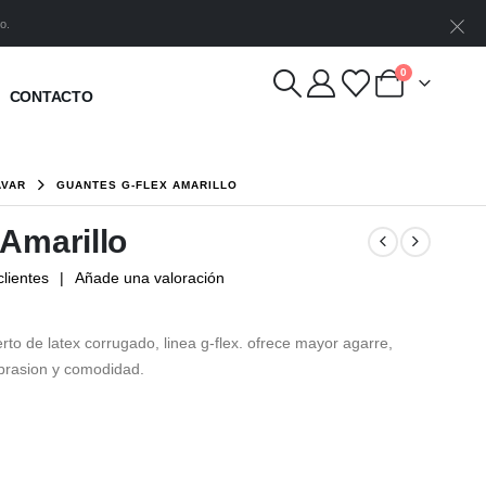
o.
0
CONTACTO
AVAR
GUANTES G-FLEX AMARILLO
Amarillo
lientes
|
Añade una valoración
to de latex corrugado, linea g-flex. ofrece mayor agarre,
abrasion y comodidad.