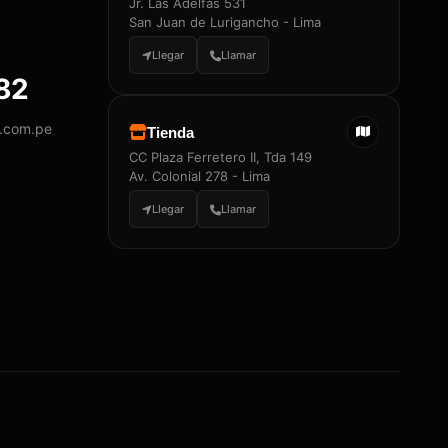
Jr. Las Adelfas 531
San Juan de Lurigancho - Lima
Llegar
Llamar
882
y.com.pe
Tienda
CC Plaza Ferretero II, Tda 149
Av. Colonial 278 - Lima
Llegar
Llamar