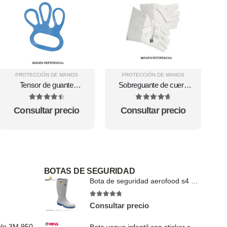
PROTECCIÓN DE MANOS
PROTECCIÓN DE MANOS
Tensor de guante
Sobreguante de cuero
GloveFitter
Sibille Safe
4.63
out of 5
4.75
out of 5
Consultar precio
Consultar precio
BOTAS DE SEGURIDAD
Bota de seguridad aerofood s4 deltaplus
4.71
out of 5
Consultar precio
Respirador desechable 3M 9502+ N95 | 50 UNDS