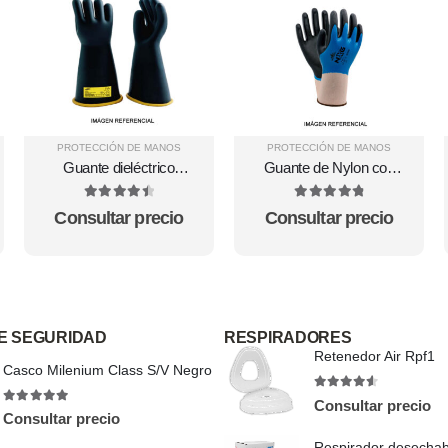
PROTECCIÓN DE MANOS
PROTECCIÓN DE MANOS
Guante dieléctrico
Guante de Nylon con
marca Orion
doble recubrimiento de
nitrilo MCR 96785
4.57
out of 5
4.88
out of 5
Consultar precio
Consultar precio
E SEGURIDAD
RESPIRADORES
Retenedor Air Rpf1
Casco Milenium Class S/V Negro
4.5
out of 5
Consultar precio
4.88
out of 5
Consultar precio