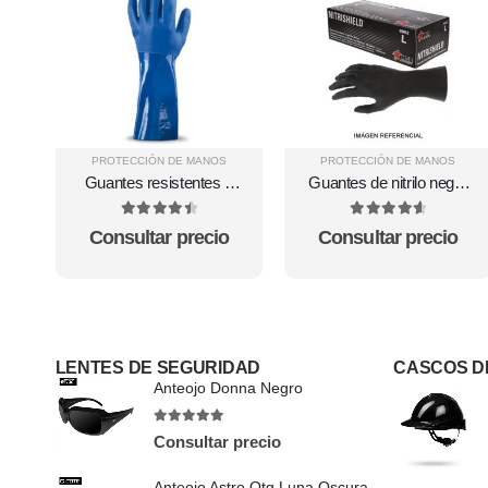
PROTECCIÓN DE MANOS
PROTECCIÓN DE MANOS
Guantes resistentes a
Guantes de nitrilo negro
químicos 14-663
Grippaz texturizado
powder free 6016B
4.57
out of 5
4.67
out of 5
Consultar precio
Consultar precio
LENTES DE SEGURIDAD
CASCOS D
Anteojo Donna Negro
4.89
out of 5
Consultar precio
Anteojo Astro Otg Luna Oscura