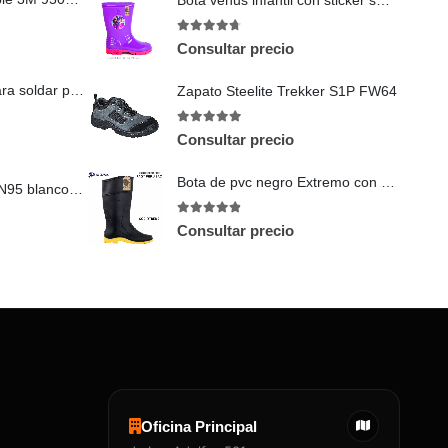
Bota venus infantil con sticker soberanas violeta fucsia
4.67
out of 5
Consultar precio
Careta electrónica para soldar panel digital TRUPER 102228
Zapato Steelite Trekker S1P FW64
4.89
out of 5
Consultar precio
Bota de pvc negro Extremo con punta de acero
Mascarilla 5 capas KN95 blanco Novaplus
4.8
out of 5
Consultar precio
Oficina Principal