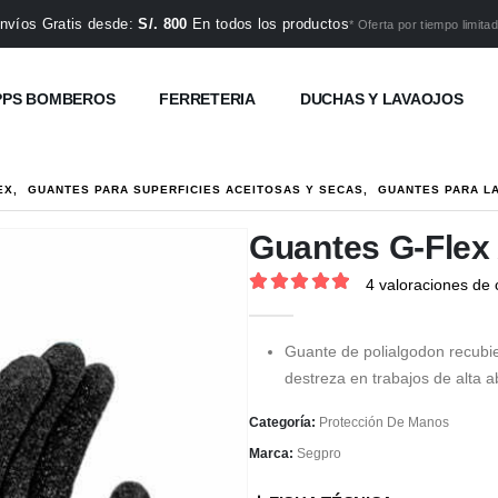
nvíos Gratis desde:
S/. 800
En todos los productos
* Oferta por tiempo limitad
PPS BOMBEROS
FERRETERIA
DUCHAS Y LAVAOJOS
EX
,
GUANTES PARA SUPERFICIES ACEITOSAS Y SECAS
,
GUANTES PARA L
Guantes G-Flex 
4
valoraciones de c
5
out of 5
Guante de polialgodon recubier
destreza en trabajos de alta 
Categoría:
Protección De Manos
Marca:
Segpro