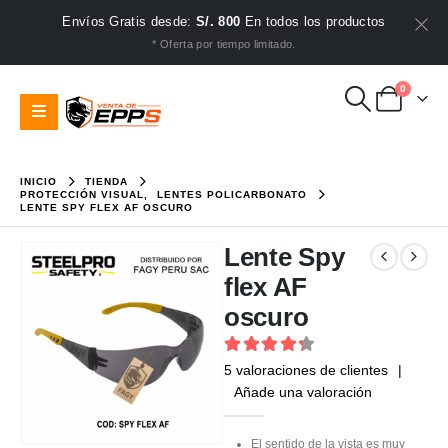
Envíos Gratis desde:
S/. 800
En todos los productos
* Oferta por tiempo limitado.
0
INICIO
TIENDA
PROTECCIÓN VISUAL
,
LENTES POLICARBONATO
LENTE SPY FLEX AF OSCURO
Lente Spy
flex AF
oscuro
4.4
out of 5
5
valoraciones de clientes
|
Añade una valoración
El sentido de la vista es muy