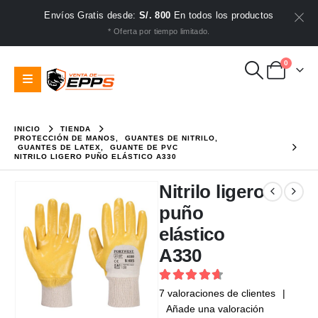
Envíos Gratis desde:
S/. 800
En todos los productos
* Oferta por tiempo limitado.
0
INICIO
TIENDA
PROTECCIÓN DE MANOS
,
GUANTES DE NITRILO
,
GUANTES DE LATEX
,
GUANTE DE PVC
NITRILO LIGERO PUÑO ELÁSTICO A330
Nitrilo ligero
puño
elástico
A330
4.71
out of 5
7
valoraciones de clientes
|
Añade una valoración