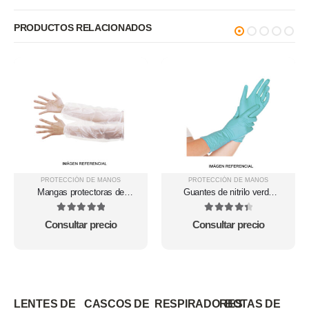
PRODUCTOS RELACIONADOS
PROTECCIÓN DE MANOS
PROTECCIÓN DE MANOS
Mangas protectoras de
Guantes de nitrilo verde
polietileno marca R&G
libre de polvo R&G
5
out of 5
4.5
out of 5
Consultar precio
Consultar precio
LENTES DE
CASCOS DE
RESPIRADORES
BOTAS DE