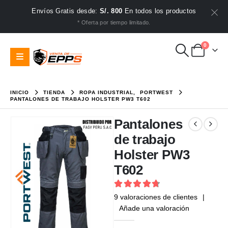
Envíos Gratis desde:
S/. 800
En todos los productos
* Oferta por tiempo limitado.
0
INICIO
TIENDA
ROPA INDUSTRIAL
,
PORTWEST
PANTALONES DE TRABAJO HOLSTER PW3 T602
Pantalones
de trabajo
Holster PW3
T602
4.78
out of 5
9
valoraciones de clientes
|
Añade una valoración