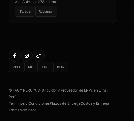
Av. Colonial 278 - Lima
Llegar
Llamar
VISA
MC
YAPE
PLIN
© FAGY PERU ®. Distribuidor y Proveedor de EPPs en Lima,
Perú.
Términos y Condiciones
Plazos de Entrega
Costos y Entrega
Formas de Pago