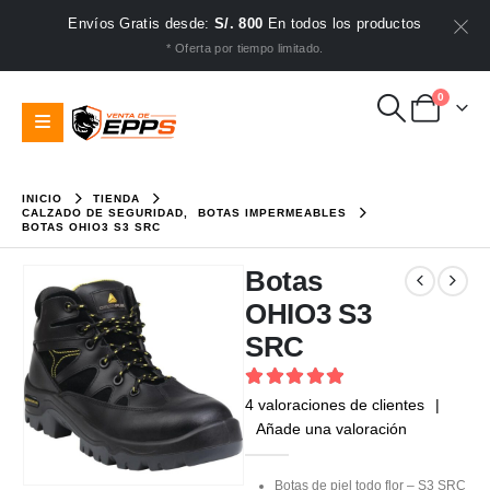
Envíos Gratis desde:
S/. 800
En todos los productos
* Oferta por tiempo limitado.
0
INICIO
TIENDA
CALZADO DE SEGURIDAD
,
BOTAS IMPERMEABLES
BOTAS OHIO3 S3 SRC
Botas
OHIO3 S3
SRC
5
out of 5
4
valoraciones de clientes
|
Añade una valoración
Botas de piel todo flor – S3 SRC