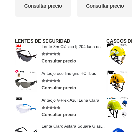
Reflectiva
4.5
out of 5
4.5
out of 5
Consultar precio
Consultar precio
LENTES DE SEGURIDAD
CASCOS D
Lente 3m Clásico Ij-204 luna oscuro
4.75
out of 5
Consultar precio
Anteojo eco line gris HC libus
4.71
out of 5
Consultar precio
Anteojo V-Flex Azul Luna Clara
5
out of 5
Consultar precio
Lente Claro Astara Square Glass Antifog.