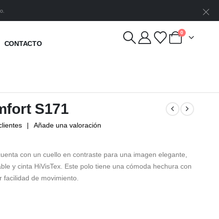
o.
0
CONTACTO
mfort S171
lientes
|
Añade una valoración
uenta con un cuello en contraste para una imagen elegante,
rable y cinta HiVisTex. Este polo tiene una cómoda hechura con
r facilidad de movimiento.