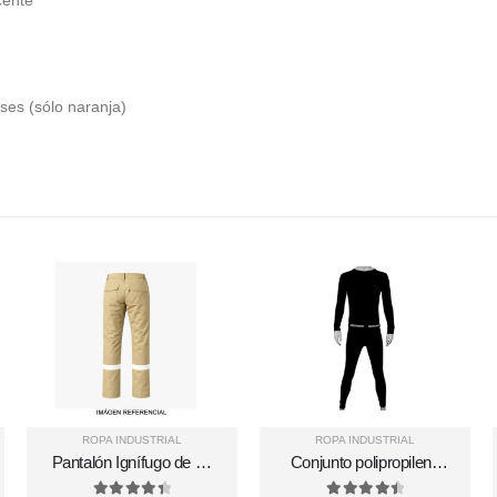
cente
ses (sólo naranja)
ROPA INDUSTRIAL
ROPA INDUSTRIAL
Pantalón Ignífugo de 34
Conjunto polipropileno
cal/cm² con Cinta
HD1 man color negro