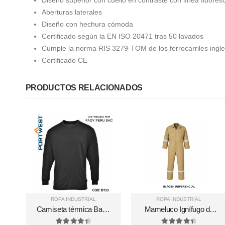
Diseño supèrior con cuello en contraste con línea fluores
Aberturas laterales
Diseño con hechura cómoda
Certificado según la EN ISO 20471 tras 50 lavados
Cumple la norma RIS 3279-TOM de los ferrocarriles ingle
Certificado CE
PRODUCTOS RELACIONADOS
ROPA INDUSTRIAL
ROPA INDUSTRIAL
Camiseta térmica Base
Mameluco Ignífugo de
Layer B133
34 cal/cm² con Cinta