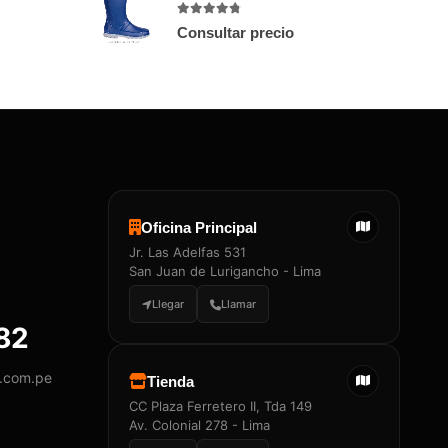
4.71
out of 5
Consultar precio
Oficina Principal
Jr. Las Adelfas 531
San Juan de Lurigancho - Lima
Llegar
Llamar
882
y.com.pe
Tienda
CC Plaza Ferretero II, Tda 149
Av. Colonial 278 - Lima