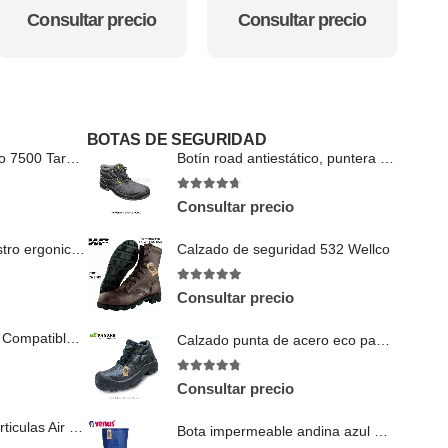
CHFX829
4.5
out of 5
4.75
out of 5
Consultar precio
Consultar precio
BOTAS DE SEGURIDAD
Respirador doble filtro 7500 Tarwex
Botín road antiestático, puntera y plantilla de acero GX
4.63
out of 5
Consultar precio
Calzado de seguridad 532 Wellco
Respirador medio rostro ergonic 200S
5
out of 5
Consultar precio
Filtro Para Particulas Compatible Astara AS 7093
Calzado punta de acero eco panzer
4.71
out of 5
Consultar precio
Respirador contra particulas Air D804
Bota impermeable andina azul marino gris