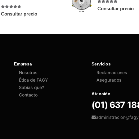
4.75
out of 5
Consultar precio
4.71
out of 5
Consultar precio
Empresa
Servicios
Nosotros
Reclamaciones
Ética de FAGY
Asegurados
Sabías que?
Atención
Contacto
(01) 637 1
administracion@fag