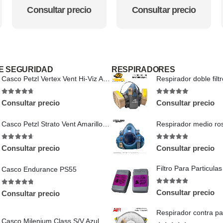
Reflectiva
Hardwork
4.5
out of 5
4.57
out of 5
Consultar precio
Consultar precio
E SEGURIDAD
RESPIRADORES
Casco Petzl Vertex Vent Hi-Viz Amarillo (A010EA00)
4.67
out of 5
5
out of 5
Consultar precio
Consultar precio
Casco Petzl Strato Vent Amarillo (A020BA01)
4.6
out of 5
4.8
out of 5
Consultar precio
Consultar precio
Casco Endurance PS55
4.75
out of 5
4.71
out of 5
Consultar precio
Consultar precio
Casco Milenium Class S/V Azul Con Arnes Plastico