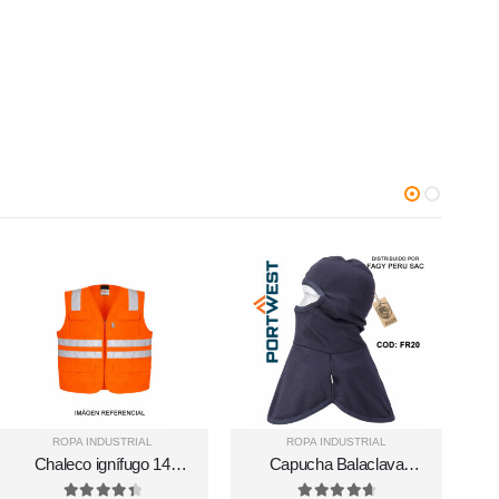
ROPA INDUSTRIAL
ROPA INDUSTRIAL
Chaleco ignífugo 14
Capucha Balaclava
cal/cm² antiflama
FR20