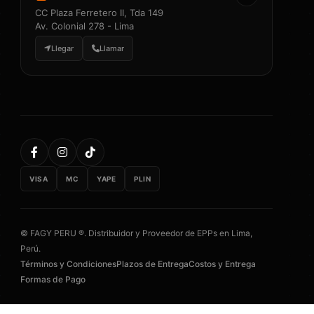
CC Plaza Ferretero II, Tda 149
Av. Colonial 278 - Lima
Llegar
Llamar
VISA
MC
YAPE
PLIN
© FAGY PERU ®. Distribuidor y Proveedor de EPPs en Lima,
Perú.
Términos y Condiciones
Plazos de Entrega
Costos y Entrega
Formas de Pago