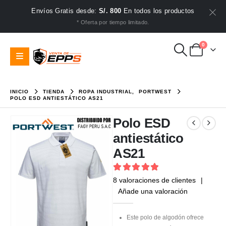
Envíos Gratis desde:
S/. 800
En todos los productos
* Oferta por tiempo limitado.
0
INICIO
TIENDA
ROPA INDUSTRIAL
,
PORTWEST
POLO ESD ANTIESTÁTICO AS21
Polo ESD
antiestático
AS21
5
out of 5
8
valoraciones de clientes
|
Añade una valoración
Este polo de algodón ofrece