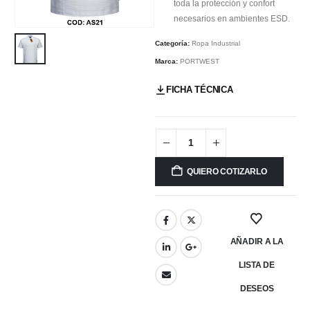
toda la protección y confort
necesarios en ambientes ESD.
Categoría:
Ropa Industrial
Marca:
PORTWEST
FICHA TÉCNICA
QUIERO COTIZARLO
AÑADIR A LA
LISTA DE
DESEOS