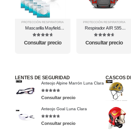
PROTECCIÓN RESPIRATORIA
PROTECCIÓN RESPIRATORIA
Mascarilla Mayfield
Respirador AIR S950
KN95 Folding Mask
Sello Facial Silicona
Pack 10 UND
4.83
out of 5
4.75
out of 5
Consultar precio
Consultar precio
LENTES DE SEGURIDAD
CASCOS D
Anteojo Alpine Marrón Luna Clara
5
out of 5
Consultar precio
Anteojo Goal Luna Clara
4.75
out of 5
Consultar precio