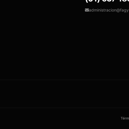
administracion@fag
Térm