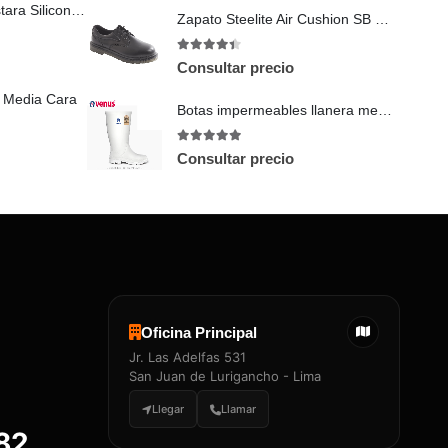
Máscara Antipolvo Astara Siliconado Azul Con Repuestos
Zapato Steelite Air Cushion SB FW26
4.38
out of 5
Consultar precio
 Media Cara
Botas impermeables llanera media blanco blanco
5
out of 5
Consultar precio
Oficina Principal
Jr. Las Adelfas 531
San Juan de Lurigancho - Lima
Llegar
Llamar
882