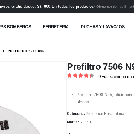
nvíos Gratis desde:
S/. 800
En todos los productos
* Oferta por tiempo limitad
PPS BOMBEROS
FERRETERIA
DUCHAS Y LAVAOJOS
PREFILTRO 7506 N95
Prefiltro 7506 N
9
valoraciones de c
4.44
out of 5
Pre filtro 7506 N95, eficiencia
oleosa.
Categoría:
Protección Respiratoria
Marca:
NORTH