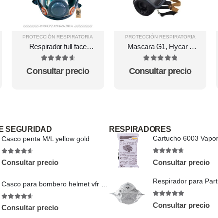
PROTECCIÓN RESPIRATORIA
PROTECCIÓN RESPIRATORIA
Respirador full face
Mascara G1, Hycar 5
ergonic 1000S Steelpro
puntos Msa 10161816
4.71
out of 5
5
out of 5
Consultar precio
Consultar precio
E SEGURIDAD
RESPIRADORES
Casco penta M/L yellow gold
4.6
out of 5
4.5
out of 5
Consultar precio
Consultar precio
Casco para bombero helmet vfr evo
5
out of 5
Consultar precio
4.63
out of 5
Consultar precio