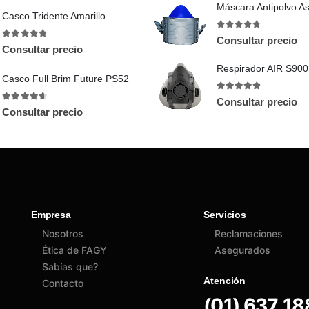
Casco Tridente Amarillo
4.67
out of 5
Consultar precio
4.83
out of 5
Consultar precio
Respirador AIR S900
Casco Full Brim Future PS52
4.75
out of 5
Consultar precio
4.57
out of 5
Consultar precio
Empresa
Servicios
Nosotros
Reclamaciones
Ética de FAGY
Asegurados
Sabías que?
Atención
Contacto
(01) 637 1