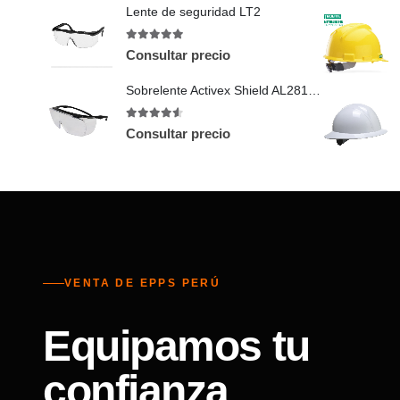
Lente de seguridad LT2
5
out of 5
Consultar precio
Sobrelente Activex Shield AL281 claro AF
4.5
out of 5
Consultar precio
VENTA DE EPPS PERÚ
Equipamos tu
confianza