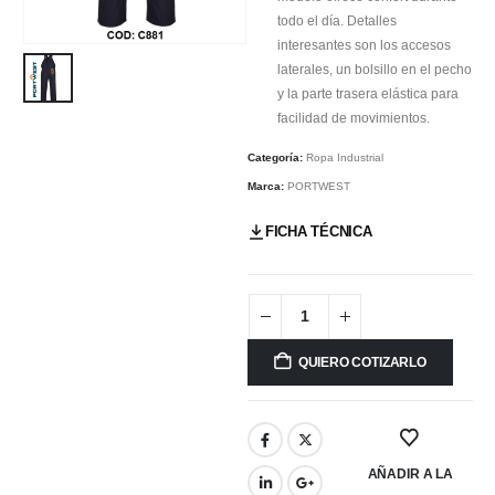
todo el día. Detalles
interesantes son los accesos
laterales, un bolsillo en el pecho
y la parte trasera elástica para
facilidad de movimientos.
Categoría:
Ropa Industrial
Marca:
PORTWEST
FICHA TÉCNICA
QUIERO COTIZARLO
AÑADIR A LA