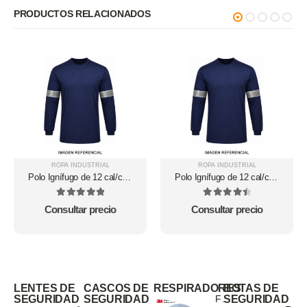
PRODUCTOS RELACIONADOS
ROPA INDUSTRIAL
ROPA INDUSTRIAL
Polo Ignífugo de 12 cal/cm²
Polo Ignífugo de 12 cal/cm²
con cinta reflectiva
con cinta reflectiva
5
out of 5
4.6
out of 5
Consultar precio
Consultar precio
LENTES DE
CASCOS DE
RESPIRADORES
BOTAS DE
SEGURIDAD
SEGURIDAD
Filtro 3M 2071 P95 Para Partículas
SEGURIDAD