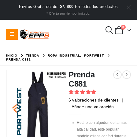
Envíos Gratis desde:
S/. 800
En todos los productos
* Oferta por tiempo limitado.
0
INICIO
TIENDA
ROPA INDUSTRIAL
,
PORTWEST
PRENDA C881
Prenda
C881
5
out of 5
6
valoraciones de clientes
|
Añade una valoración
Hecho con algodón de la más
alta calidad, este popular
modelo ofrece confort durante