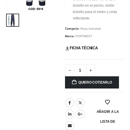
bolsillo en el pecho, doble
bolsillo para el metro y cinta
reflectante.
Categoría:
Ropa Industrial
Marca:
PORTWEST
FICHA TÉCNICA
QUIERO COTIZARLO
AÑADIR A LA
LISTA DE