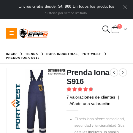
Envíos Gratis desde:
S/. 800
En todos los productos
* Oferta por tiempo limitado.
0
INICIO
TIENDA
ROPA INDUSTRIAL
,
PORTWEST
PRENDA IONA S916
Prenda Iona
S916
4.71
out of 5
7
valoraciones de clientes
|
Añade una valoración
El peto Iona ofrece comodidad,
seguridad y funcionalidad. Sus
detalles incluyen un amplio