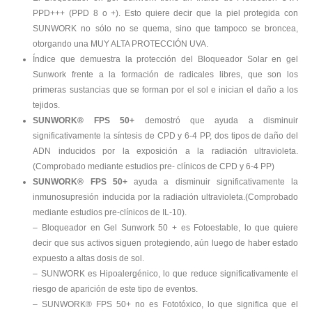
PPD+++ (PPD 8 o +). Esto quiere decir que la piel protegida con
SUNWORK no sólo no se quema, sino que tampoco se broncea,
otorgando una MUY ALTA PROTECCIÓN UVA.
Índice que demuestra la protección del Bloqueador Solar en gel
Sunwork frente a la formación de radicales libres, que son los
primeras sustancias que se forman por el sol e inician el daño a los
tejidos.
SUNWORK® FPS 50+
demostró que ayuda a disminuir
significativamente la síntesis de CPD y 6-4 PP, dos tipos de daño del
ADN inducidos por la exposición a la radiación ultravioleta.
(Comprobado mediante estudios pre- clínicos de CPD y 6-4 PP)
SUNWORK® FPS 50+
ayuda a disminuir significativamente la
inmunosupresión inducida por la radiación ultravioleta.(Comprobado
mediante estudios pre-clínicos de IL-10).
– Bloqueador en Gel Sunwork 50 + es Fotoestable, lo que quiere
decir que sus activos siguen protegiendo, aún luego de haber estado
expuesto a altas dosis de sol.
– SUNWORK es Hipoalergénico, lo que reduce significativamente el
riesgo de aparición de este tipo de eventos.
– SUNWORK® FPS 50+ no es Fototóxico, lo que signifi­ca que el