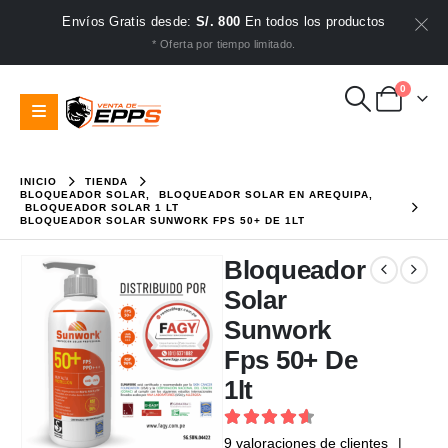
Envíos Gratis desde:
S/. 800
En todos los productos
* Oferta por tiempo limitado.
0
INICIO
TIENDA
BLOQUEADOR SOLAR
,
BLOQUEADOR SOLAR EN AREQUIPA
,
BLOQUEADOR SOLAR 1 LT
BLOQUEADOR SOLAR SUNWORK FPS 50+ DE 1LT
Bloqueador
Solar
Sunwork
Fps 50+ De
1lt
4.67
out of 5
9
valoraciones de clientes
|