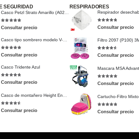
E SEGURIDAD
RESPIRADORES
Casco Petzl Strato Amarillo (A020AA01)
4.67
out of 5
4.89
out of 5
Consultar precio
Consultar precio
Casco tipo sombrero modelo V-Gard
Filtro 2097 (P100) 3
5
out of 5
4.5
out of 5
Consultar precio
Consultar precio
Casco Tridente Azul
4.78
out of 5
5
out of 5
Consultar precio
Consultar precio
Casco de montañero Height Endurance PS73
Cartucho-Filtro Mixt
4.5
out of 5
4.75
out of 5
Consultar precio
Consultar precio