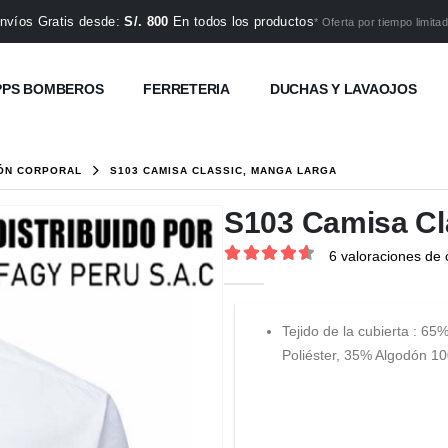
nvíos Gratis desde:
S/. 800
En todos los productos
* Oferta por tiempo limitad
PPS BOMBEROS
FERRETERIA
DUCHAS Y LAVAOJOS
ÓN CORPORAL
S103 CAMISA CLASSIC, MANGA LARGA
S103 Camisa Cl
6
valoraciones de c
4.67
out of 5
Tejido de la cubierta : 65
Poliéster, 35% Algodón 1