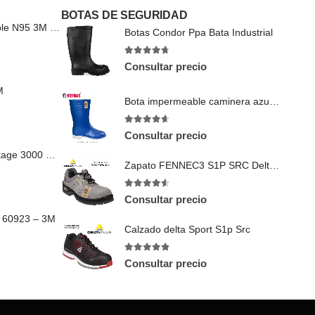
BOTAS DE SEGURIDAD
Respirador desechable N95 3M 9820
Botas Condor Ppa Bata Industrial
4.67
out of 5
Consultar precio
M
Bota impermeable caminera azul gris
4.56
out of 5
Consultar precio
Mascara MSA Advantage 3000 Full Face
Zapato FENNEC3 S1P SRC Delta Plus
4.5
out of 5
Consultar precio
o 60923 – 3M
Calzado delta Sport S1p Src
4.8
out of 5
Consultar precio