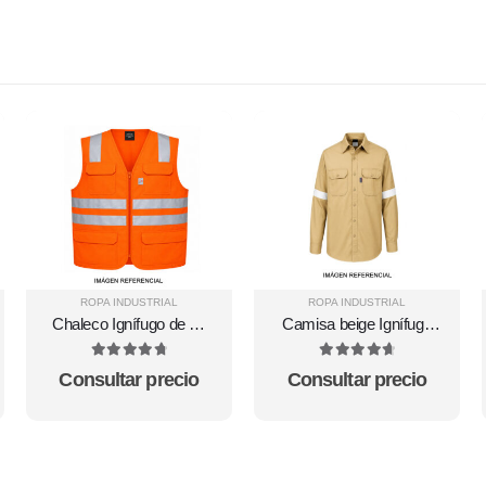
ROPA INDUSTRIAL
ROPA INDUSTRIAL
Chaleco Ignífugo de 12
Camisa beige Ignífuga
cal/cm² con cinta
de 34 cal/cm² con cinta
reflectiva
reflectiva
4.86
out of 5
4.78
out of 5
Consultar precio
Consultar precio