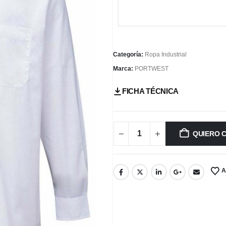
Categoría:
Ropa Industrial
Marca:
PORTWEST
FICHA TÉCNICA
QUIERO 
A