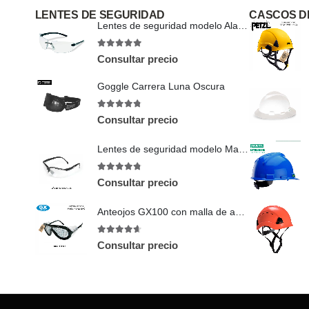
LENTES DE SEGURIDAD
CASCOS D
Lentes de seguridad modelo Alaska
5
out of 5
Consultar precio
Goggle Carrera Luna Oscura
4.75
out of 5
Consultar precio
Lentes de seguridad modelo Maverick
4.71
out of 5
Consultar precio
Anteojos GX100 con malla de acero
4.57
out of 5
Consultar precio