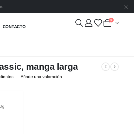
o.
0
CONTACTO
assic, manga larga
lientes
|
Añade una valoración
%
00g