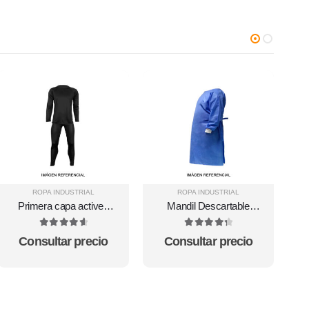
ROPA INDUSTRIAL
ROPA INDUSTRIAL
Primera capa activex
Mandil Descartable
polyester Activex 06-02-
SMS 40 gr Tori
030
4.75
out of 5
4.4
out of 5
Consultar precio
Consultar precio