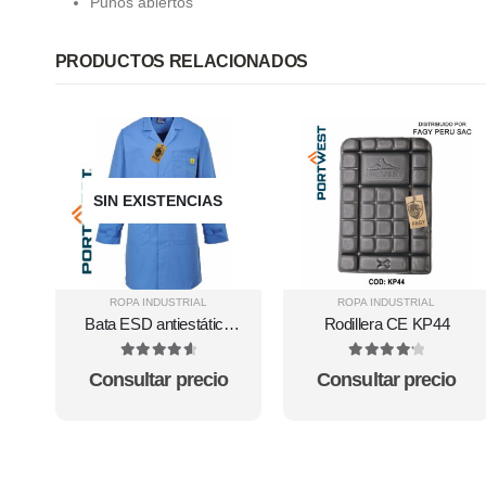
Puños abiertos
PRODUCTOS RELACIONADOS
SIN EXISTENCIAS
ROPA INDUSTRIAL
ROPA INDUSTRIAL
Bata ESD antiestática
Rodillera CE KP44
AS10
4.75
out of 5
4.25
out of 5
Consultar precio
Consultar precio