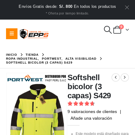
Envíos Gratis desde:
S/. 800
En todos los productos
* Oferta por tiempo limitado.
0
INICIO
TIENDA
ROPA INDUSTRIAL
,
PORTWEST
,
ALTA VISIBILIDAD
SOFTSHELL BICOLOR (3 CAPAS) S429
Softshell
bicolor (3
capas) S429
4.78
out of 5
9
valoraciones de clientes
|
Añade una valoración
Este modelo está diseñado para