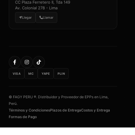
CC Plaza Ferretero II, Tda 149
Av. Colonial 278 - Lima
Llegar
Llamar
VISA
MC
YAPE
PLIN
© FAGY PERU ®. Distribuidor y Proveedor de EPPs en Lima,
Perú.
Términos y Condiciones
Plazos de Entrega
Costos y Entrega
Formas de Pago