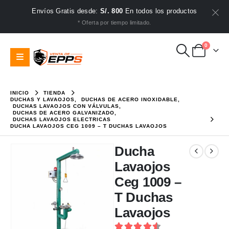
Envíos Gratis desde:
S/. 800
En todos los productos
* Oferta por tiempo limitado.
0
INICIO
TIENDA
DUCHAS Y LAVAOJOS
,
DUCHAS DE ACERO INOXIDABLE
,
DUCHAS LAVAOJOS CON VÁLVULAS
,
DUCHAS DE ACERO GALVANIZADO
,
DUCHAS LAVAOJOS ELECTRICAS
DUCHA LAVAOJOS CEG 1009 – T DUCHAS LAVAOJOS
Ducha
Lavaojos
Ceg 1009 –
T Duchas
Lavaojos