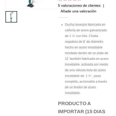
4.6
out of 5
5
valoraciones de clientes
|
Añade una valoración
Ducha lavaojos fabricada en
cañería de acero galvanizado
de 1 ¼’ con hilo. Challa
regadera de 8’ de diámetro
hecho en acero inoxidable
montado dentro de un plato de
11’ también fabricado en acero
inoxidable, activada por medio
de una válvula bola de acero
inoxidable de 1 ¼’ , paso
completo, accionable a través
de un tirador de acero
inoxidable.
PRODUCTO A
IMPORTAR (15 DIAS